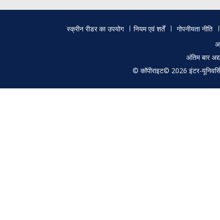
Footer
स्क्रीन रीडर का उपयोग
नियम एवं शर्तें
गोपनीयता नीति
menu
आ
अंतिम बार अ
© कॉपीराइट© 2026 इंटर-यूनिवर्सिटी