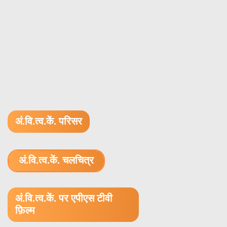
अं.वि.त्व.कें. परिसर
अं.वि.त्व.कें. चलचित्र
1.52 GB (.mov)
अं.वि.त्व.कें. पर एपीएस टीवी
फ़िल्म