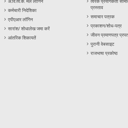
अं.वि.त्व.कें. मेल लॉगिन
त्वरक प्रयोगकर्ता समिति
प्रस्ताव
कर्मचारी निदेशिका
समाचार पत्रक
एपीएआर लॉगिन
प्रकाशन/शोध-पत्र
सारांश/ शोधालेख जमा करें
जीवन प्रमाणपत्र प्रपत
आंतरिक शिकायतें
पुरानी वेबसाइट
राजभाषा प्रकोष्ठ