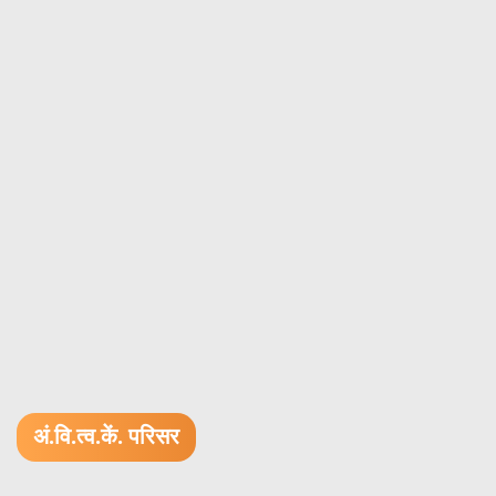
अं.वि.त्व.कें. परिसर