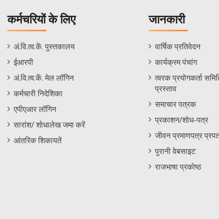
कर्मचरियों के लिए
जानकारी
Staff
Informations
अं.वि.त्व.कें. पुस्तकालय
वार्षिक प्रतिवेदन
Footer
Menu
ईआरपी
कार्यक्रम पंचांग
Menu
अं.वि.त्व.कें. मेल लॉगिन
त्वरक प्रयोगकर्ता समिति
प्रस्ताव
कर्मचारी निदेशिका
समाचार पत्रक
एपीएआर लॉगिन
प्रकाशन/शोध-पत्र
सारांश/ शोधालेख जमा करें
जीवन प्रमाणपत्र प्रपत
आंतरिक शिकायतें
पुरानी वेबसाइट
राजभाषा प्रकोष्ठ