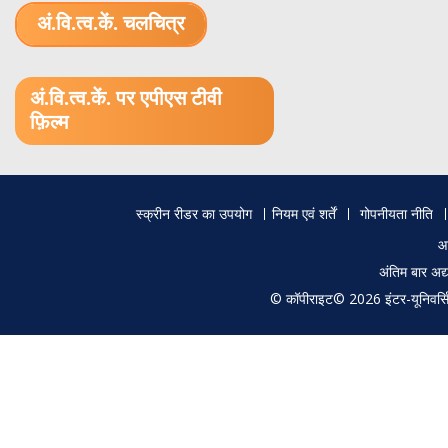
अं.वि.त्व.कें. चलचित्र
1.52 GB (.mov)
अं.वि.त्व.कें. पर एपीएस टीवी
फ़िल्म
Footer
स्क्रीन रीडर का उपयोग
नियम एवं शर्तें
गोपनीयता नीति
menu
आ
अंतिम बार अ
© कॉपीराइट© 2026 इंटर-यूनिवर्सिटी