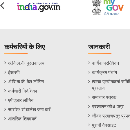
कर्मचरियों के लिए
जानकारी
Staff
Informations
अं.वि.त्व.कें. पुस्तकालय
वार्षिक प्रतिवेदन
Footer
Menu
ईआरपी
कार्यक्रम पंचांग
Menu
अं.वि.त्व.कें. मेल लॉगिन
त्वरक प्रयोगकर्ता समिति
प्रस्ताव
कर्मचारी निदेशिका
समाचार पत्रक
एपीएआर लॉगिन
प्रकाशन/शोध-पत्र
सारांश/ शोधालेख जमा करें
जीवन प्रमाणपत्र प्रपत
आंतरिक शिकायतें
पुरानी वेबसाइट