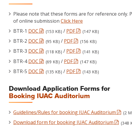
Please note that these forms are for reference only. P
of online submission
Click Here
BTR-1
DOC
/
PDF
(153 KB)
(147 KB)
BTR-2
DOC
/
PDF
(95 KB)
(156 KB)
BTR-3
DOC
/
PDF
(118 KB)
(141 KB)
BTR-4
DOC
/
PDF
(69 KB)
(147 KB)
BTR-5
DOC
/
PDF
(135 KB)
(143 KB)
Download Application Forms for
Booking IUAC Auditorium
Guidelines/Rules for booking IUAC Auditorium
(2 M
Download form for booking IUAC Auditorium
(348 