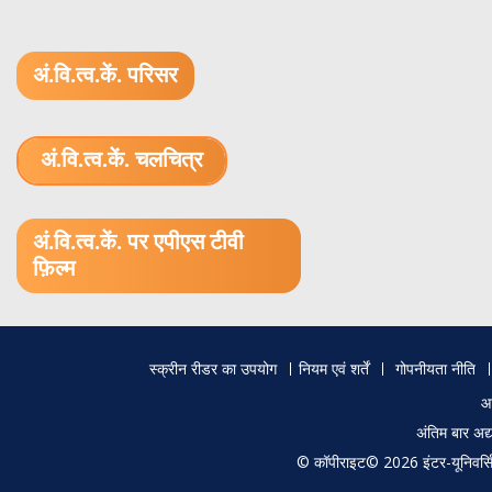
अं.वि.त्व.कें. परिसर
अं.वि.त्व.कें. चलचित्र
1.52 GB (.mov)
अं.वि.त्व.कें. पर एपीएस टीवी
फ़िल्म
Footer
स्क्रीन रीडर का उपयोग
नियम एवं शर्तें
गोपनीयता नीति
menu
आ
अंतिम बार अ
© कॉपीराइट© 2026 इंटर-यूनिवर्सिटी