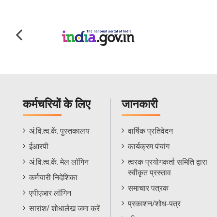
कर्मचरियों के लिए
जानकारी
Staff
Informations
अं.वि.त्व.कें. पुस्तकालय
वार्षिक प्रतिवेदन
Footer
Menu
ईआरपी
कार्यक्रम पंचांग
Menu
अं.वि.त्व.कें. मेल लॉगिन
त्वरक प्रयोगकर्ता समिति द्वारा
स्वीकृत प्रस्ताव
कर्मचारी निदेशिका
समाचार पत्रक
एपीएआर लॉगिन
प्रकाशन/शोध-पत्र
सारांश/ शोधालेख जमा करें