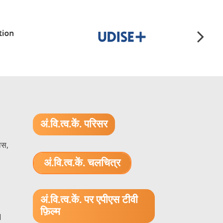
अं.वि.त्व.कें. परिसर
ास,
अं.वि.त्व.कें. चलचित्र
1.52 GB (.mov)
अं.वि.त्व.कें. पर एपीएस टीवी
फ़िल्म
1