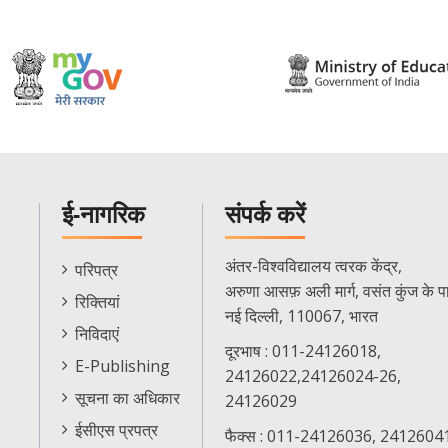
ई-नागरिक
संपर्क करें
E-
अंतर-विश्वविद्यालय त्वरक केंद्र,
परिपत्र
Citizen
अरुणा आसफ़ अली मार्ग, वसंत कुंज के प
रिक्तियां
Menu
नई दिल्ली, 110067, भारत
निविदाएं
दूरभाष : 011-24126018,
E-Publishing
24126022,24126024-26,
सूचना का अधिकार
24126029
ईसीएस प्रपत्र
फैक्स : 011-24126036, 2412604