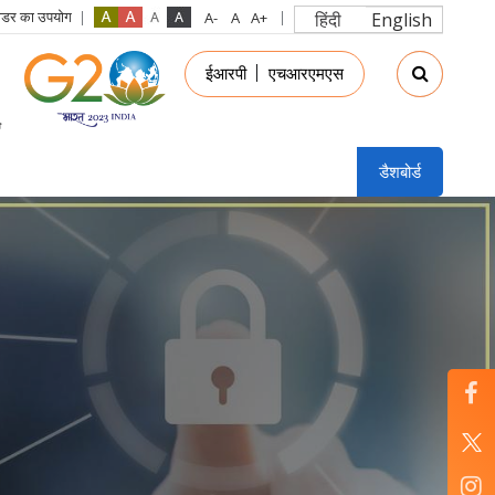
रीडर का उपयोग
हिंदी
English
in
ईआरपी
एचआरएमएस
nu
डैशबोर्ड