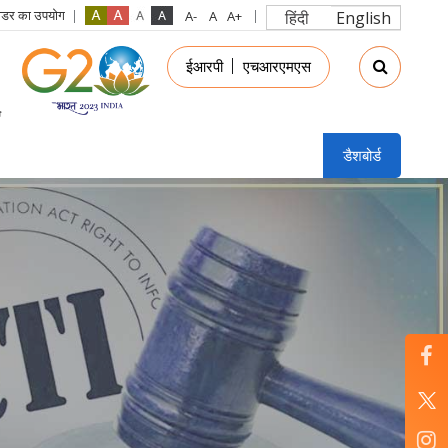
रीडर का उपयोग
हिंदी
English
in
ईआरपी
एचआरएमएस
nu
डैशबोर्ड