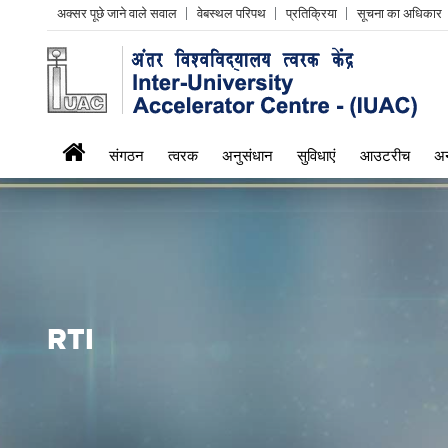
Header
अक्सर पूछे जाने वाले सवाल
वेबस्थल परिपथ
प्रतिक्रिया
सूचना का अधिकार
Left
menu
iuac
संगठन
त्वरक
अनुसंधान
सुविधाएं
आउटरीच
अन
menu
RTI