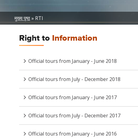
Breadcrumb
मुख्य पृष्ठ
RTI
Right to
Information
Official tours from January - June 2018
Official tours from July - December 2018
Official tours from January - June 2017
Official tours from July - December 2017
Official tours from January - June 2016