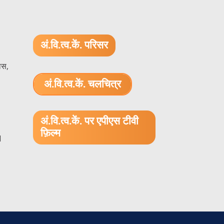
अं.वि.त्व.कें. परिसर
ास,
अं.वि.त्व.कें. चलचित्र
1.52 GB (.mov)
अं.वि.त्व.कें. पर एपीएस टीवी
फ़िल्म
1