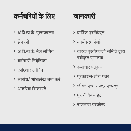
कर्मचरियों के लिए
जानकारी
Staff
Informations
अं.वि.त्व.कें. पुस्तकालय
वार्षिक प्रतिवेदन
Footer
Menu
ईआरपी
कार्यक्रम पंचांग
Menu
अं.वि.त्व.कें. मेल लॉगिन
त्वरक प्रयोगकर्ता समिति द्वारा
स्वीकृत प्रस्ताव
कर्मचारी निदेशिका
समाचार पत्रक
एपीएआर लॉगिन
प्रकाशन/शोध-पत्र
सारांश/ शोधालेख जमा करें
जीवन प्रमाणपत्र प्रपत्र
आंतरिक शिकायतें
पुरानी वेबसाइट
राजभाषा प्रकोष्ठ