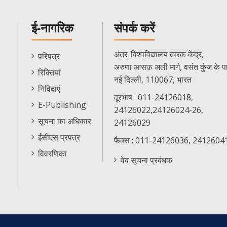
ई-नागरिक
संपर्क करें
E-
अंतर-विश्वविद्यालय त्वरक केंद्र,
परिपत्र
Citizen
अरुणा आसफ़ अली मार्ग, वसंत कुंज के प
रिक्तियां
Menu
नई दिल्ली, 110067, भारत
निविदाएं
दूरभाष : 011-24126018,
E-Publishing
24126022,24126024-26,
सूचना का अधिकार
24126029
ईसीएस प्रपत्र
फैक्स : 011-24126036, 2412604
विवरणिका
वेब सूचना प्रबंधक