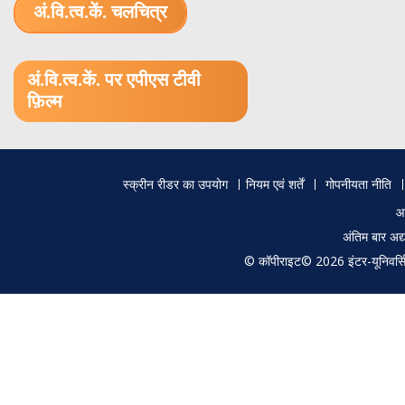
अं.वि.त्व.कें. चलचित्र
1.52 GB (.mov)
अं.वि.त्व.कें. पर एपीएस टीवी
फ़िल्म
Footer
स्क्रीन रीडर का उपयोग
नियम एवं शर्तें
गोपनीयता नीति
menu
आ
अंतिम बार अ
© कॉपीराइट© 2026 इंटर-यूनिवर्सिटी