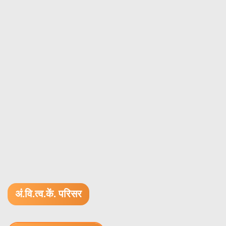
अं.वि.त्व.कें. परिसर