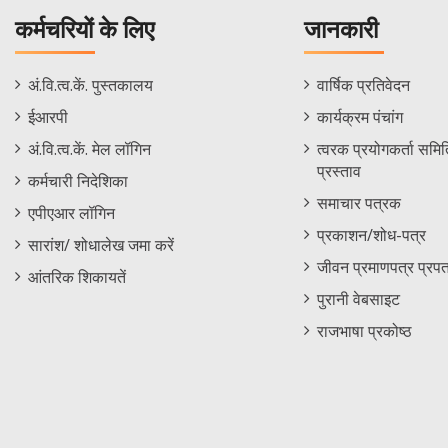
कर्मचरियों के लिए
जानकारी
Staff
Informations
अं.वि.त्व.कें. पुस्तकालय
वार्षिक प्रतिवेदन
Footer
Menu
ईआरपी
कार्यक्रम पंचांग
Menu
अं.वि.त्व.कें. मेल लॉगिन
त्वरक प्रयोगकर्ता समिति
प्रस्ताव
कर्मचारी निदेशिका
समाचार पत्रक
एपीएआर लॉगिन
प्रकाशन/शोध-पत्र
सारांश/ शोधालेख जमा करें
जीवन प्रमाणपत्र प्रपत
आंतरिक शिकायतें
पुरानी वेबसाइट
राजभाषा प्रकोष्ठ