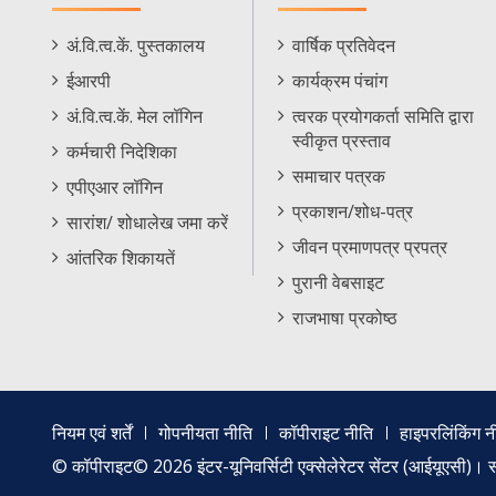
Staff
Informations
अं.वि.त्व.कें. पुस्तकालय
वार्षिक प्रतिवेदन
Footer
Menu
ईआरपी
कार्यक्रम पंचांग
Menu
अं.वि.त्व.कें. मेल लॉगिन
त्वरक प्रयोगकर्ता समिति द्वारा
स्वीकृत प्रस्ताव
कर्मचारी निदेशिका
समाचार पत्रक
एपीएआर लॉगिन
प्रकाशन/शोध-पत्र
सारांश/ शोधालेख जमा करें
जीवन प्रमाणपत्र प्रपत्र
आंतरिक शिकायतें
पुरानी वेबसाइट
राजभाषा प्रकोष्ठ
Footer
नियम एवं शर्तें
गोपनीयता नीति
कॉपीराइट नीति
हाइपरलिंकिंग न
menu
© कॉपीराइट© 2026 इंटर-यूनिवर्सिटी एक्सेलेरेटर सेंटर (आईयूएसी)। सर