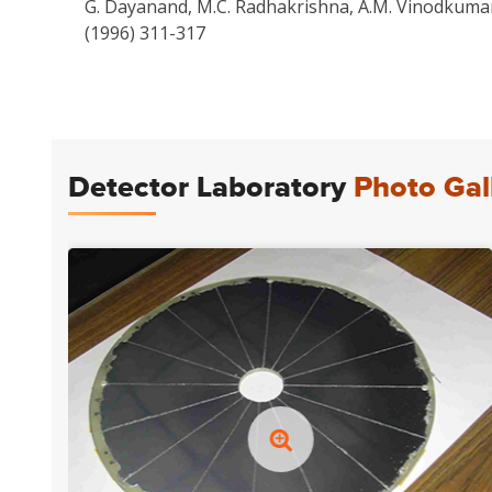
G. Dayanand, M.C. Radhakrishna, A.M. Vinodkumar,
(1996) 311-317
Detector Laboratory
Photo Gal