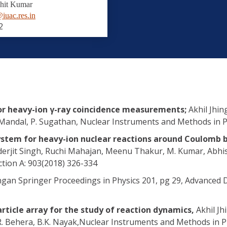
hit Kumar
iuac.res.in
2
for heavy-ion γ-ray coincidence measurements;
Akhil Jhin
. Mandal, P. Sugathan, Nuclear Instruments and Methods in P
ystem for heavy-ion nuclear reactions around Coulomb 
erjit Singh, Ruchi Mahajan, Meenu Thakur, M. Kumar, Abhis
tion A: 903(2018) 326-334
ingan Springer Proceedings in Physics 201, pg 29, Advanced 
rticle array for the study of reaction dynamics,
Akhil Jh
R. Behera, B.K. Nayak,Nuclear Instruments and Methods in Ph