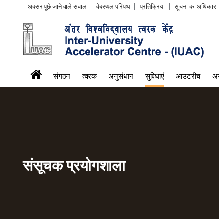
Header
अक्सर पूछे जाने वाले सवाल
वेबस्थल परिपथ
प्रतिक्रिया
सूचना का अधिकार
Left
menu
iuac
संगठन
त्वरक
अनुसंधान
सुविधाएं
आउटरीच
अन
menu
संसूचक प्रयोगशाला