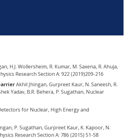
gan, H.J. Wollersheim, R. Kumar, M. Saxena, R. Ahuja,
hysics Research Section A: 922 (2019)209-216
barrier
Akhil Jhingan, Gurpreet Kaur, N. Saneesh, R.
hek Yadav, B.R. Behera, P. Sugathan, Nuclear
Detectors for Nuclear, High Energy and
ingan, P. Sugathan, Gurpreet Kaur, K. Kapoor, N.
ysics Research Section A: 786 (2015) 51-58