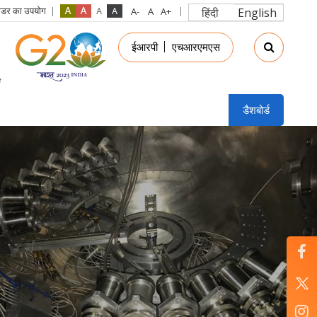
रीडर का उपयोग
हिंदी
English
in
ईआरपी
एचआरएमएस
nu
डैशबोर्ड