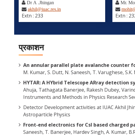
Dr A .Jhingan
Mr. Mo
akhil@iuac.res.in
mohit@
Extn : 233
Extn : 23
प्रकाशन
An annular parallel plate avalanche counter 
M. Kumar, S. Dutt, N. Saneesh, T. Varughese, S.K
HYTAR: A HYbrid Telescope ARray detection s
Ahuja, Tathagata Banerjee, Rakesh Dubey, Varind
Instruments and Methods in Physics Research Sec
Detector Development activities at IUAC Akhil Jh
Astroparticle Physics
Front-end electronics for CsI based charged pa
Saneesh, T. Banerjee, Hardev Singh, A. Kumar, B.