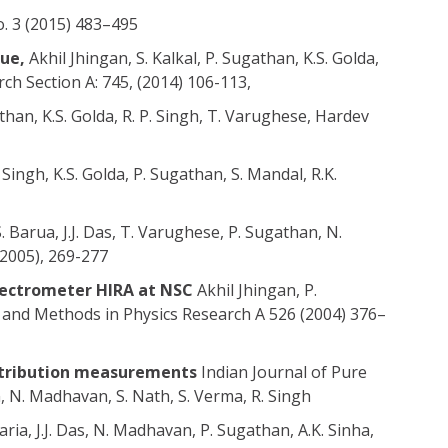
o. 3 (2015) 483–495
que,
Akhil Jhingan, S. Kalkal, P. Sugathan, K.S. Golda,
ch Section A: 745, (2014) 106-113,
than, K.S. Golda, R. P. Singh, T. Varughese, Hardev
Singh, K.S. Golda, P. Sugathan, S. Mandal, R.K.
. Barua, J.J. Das, T. Varughese, P. Sugathan, N.
(2005), 269-277
spectrometer HIRA at NSC
Akhil Jhingan, P.
 and Methods in Physics Research A 526 (2004) 376–
istribution measurements
Indian Journal of Pure
an, N. Madhavan, S. Nath, S. Verma, R. Singh
aria, J.J. Das, N. Madhavan, P. Sugathan, A.K. Sinha,