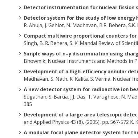
Detector instrumentation for nuclear fission 
Detector system for the study of low energy 
R. Ahuja, J. Gehlot, N. Madhavan, B.R. Behera, S.
Compact multiwire proportional counters for 
Singh, B. R. Behera, S. K. Mandal Review of Scient
Simple ways of n–γ discrimination using cha
Bhowmik, Nuclear Instruments and Methods in Phy
Development of a high-efficiency annular det
Madhavan, S. Nath, K. Kalita, S. Verma, Nuclear I
A new detector system for radioactive ion be
Sugathan, S. Barua, J.J. Das, T. Varughese, N. M
385
Development of a large area telescopic detec
and Applied Physics 43 (8), (2005), pp. 567-572 K. 
A modular focal plane detector system for th