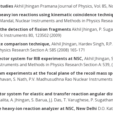
studies
Akhil Jhingan Pramana Journal of Physics, Vol. 85, N
heavy ion reactions using kinematic coincidence techni
K. Mandal, Nuclear Instruments and Methods in Physics Resear
the detection of fission fragments
Akhil Jhingan, P. Suga
ific Instruments 80, 123502 (2009)
rge comparison technique,
Akhil Jhingan, Hardev Singh, R.P. 
sics Research Section A: 585 (2008) 165-171
ector system for RIB experiments at NSC,
Akhil Jhingan, S
nstruments and Methods in Physics Research Section A: 539, 
am experiments at the focal plane of the recoil mass 
adhavan, S. Nath, P.V. Madhusudhna Rao Nuclear Instruments
tor system for elastic and transfer reaction angular d
Kalita, A. Jhingan, S. Barua, J.J. Das, T. Varughese, P. Sugath
e heavy-ion reaction analyzer at NSC, New Delhi
D.O. Kat