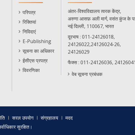
E-
अंतर-विश्वविद्यालय त्वरक केंद्र,
परिपत्र
Citizen
अरुणा आसफ़ अली मार्ग, वसंत कुंज के प
रिक्तियां
Menu
नई दिल्ली, 110067, भारत
निविदाएं
दूरभाष : 011-24126018,
E-Publishing
24126022,24126024-26,
सूचना का अधिकार
24126029
ईसीएस प्रपत्र
फैक्स : 011-24126036, 2412604
विवरणिका
वेब सूचना प्रबंधक
ीति
सरल उपयोग
संग्रहालय
मदद
्वाधिकार सुरक्षित।