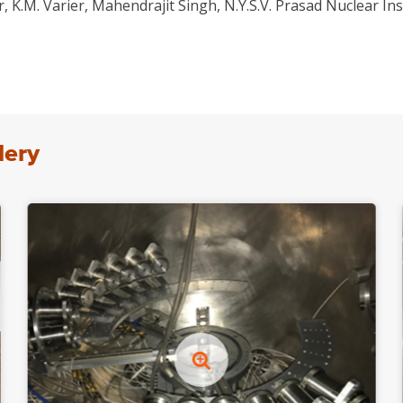
 K.M. Varier, Mahendrajit Singh, N.Y.S.V. Prasad Nuclear I
lery