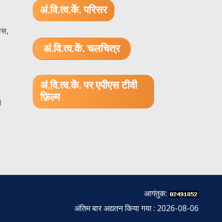
अं.वि.त्व.कें. परिसर
ास,
अं.वि.त्व.कें. चलचित्र
1.52 GB (.mov)
अं.वि.त्व.कें. पर एपीएस टीवी
फ़िल्म
1
आगंतुक:
अंतिम बार अद्यतन किया गया : 2026-08-06