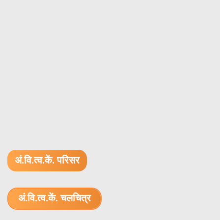
अं.वि.त्व.कें. परिसर
अं.वि.त्व.कें. चलचित्र