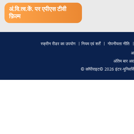
1.52 GB (.mov)
अं.वि.त्व.कें. पर एपीएस टीवी
फ़िल्म
Footer
स्क्रीन रीडर का उपयोग
नियम एवं शर्तें
गोपनीयता नीति
menu
आ
अंतिम बार अ
© कॉपीराइट© 2026 इंटर-यूनिवर्सिटी