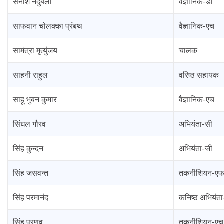
सनीश नेदुंबली
वैज्ञानिक-डी
साफवान चोलक्का प्रंबथ
वैज्ञानिक-एच
सामंत्रा मृत्युंजय
चालक
साहनी राहुल
वरिष्ठ सहायक
साहू भुबन कुमार
वैज्ञानिक-एच
सिंघल गौरव
अभियंता-सी
सिंह कुन्दन
अभियंता-जी
सिंह जसवन्त
तकनीशियन-ए
सिंह परमानंद
कनिष्ठ अभियंत
सिंह प्रणव
तकनीशियन-एच