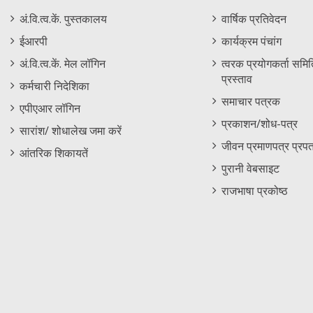
Staff
Informations
अं.वि.त्व.कें. पुस्तकालय
वार्षिक प्रतिवेदन
Footer
Menu
ईआरपी
कार्यक्रम पंचांग
Menu
अं.वि.त्व.कें. मेल लॉगिन
त्वरक प्रयोगकर्ता समिति
प्रस्ताव
कर्मचारी निदेशिका
समाचार पत्रक
एपीएआर लॉगिन
प्रकाशन/शोध-पत्र
सारांश/ शोधालेख जमा करें
जीवन प्रमाणपत्र प्रपत
आंतरिक शिकायतें
पुरानी वेबसाइट
राजभाषा प्रकोष्ठ