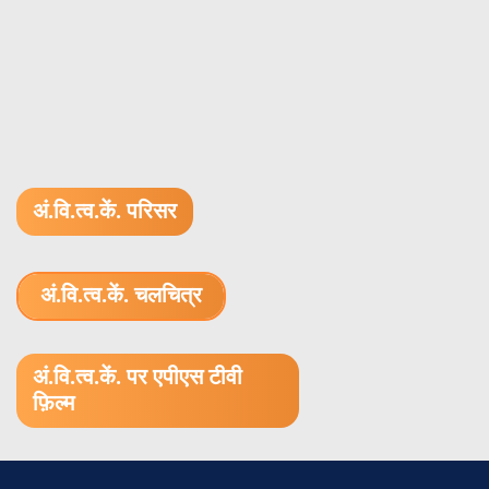
अं.वि.त्व.कें. परिसर
अं.वि.त्व.कें. चलचित्र
1.52 GB (.mov)
अं.वि.त्व.कें. पर एपीएस टीवी
फ़िल्म