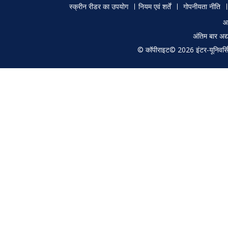
Footer
स्क्रीन रीडर का उपयोग
नियम एवं शर्तें
गोपनीयता नीति
menu
आ
अंतिम बार अ
© कॉपीराइट© 2026 इंटर-यूनिवर्सिटी