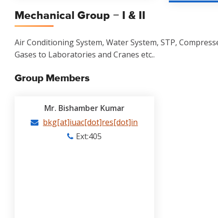
Mechanical Group − I & II
Air Conditioning System, Water System, STP, Compressed
Gases to Laboratories and Cranes etc..
Group Members
Mr. Bishamber Kumar
bkg[at]iuac[dot]res[dot]in
Ext:405