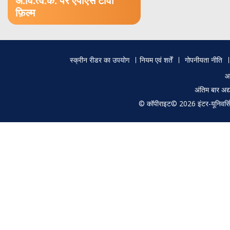
अं.वि.त्व.कें. पर एपीएस टीवी
फ़िल्म
Footer
स्क्रीन रीडर का उपयोग
नियम एवं शर्तें
गोपनीयता नीति
menu
आ
अंतिम बार अ
© कॉपीराइट© 2026 इंटर-यूनिवर्सिटी