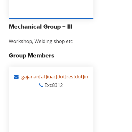
Mechanical Group − III
Workshop, Welding shop etc.
Group Members
gajanan[at]iuac[dot]res[dot]in
Ext:8312