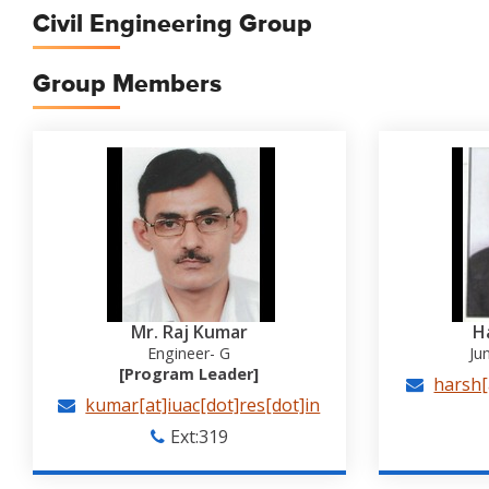
Civil Engineering Group
Group Members
Mr. Raj Kumar
H
Engineer- G
Ju
[Program Leader]
harsh[
kumar[at]iuac[dot]res[dot]in
Ext:319