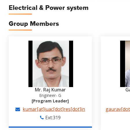
Electrical & Power system
Group Members
Mr. Raj Kumar
G
Engineer- G
[Program Leader]
kumar[at]iuac[dot]res[dot]in
gaurav[dot]
Ext:319