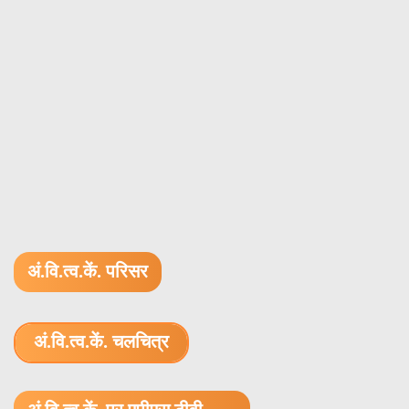
अं.वि.त्व.कें. परिसर
अं.वि.त्व.कें. चलचित्र
1.52 GB (.mov)