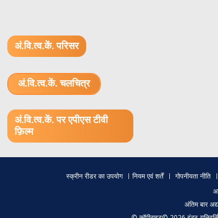
अं.वि.त्व.कें. परिसर
अं.वि.त्व.कें. चलचित्र
1.52 GB (.mov)
अं.वि.त्व.कें. पर एपीएस टीवी
फ़िल्म
Footer
स्क्रीन रीडर का उपयोग
नियम एवं शर्तें
गोपनीयता नीति
menu
आ
अंतिम बार अ
© कॉपीराइट© 2026 इंटर-यूनिवर्सिटी