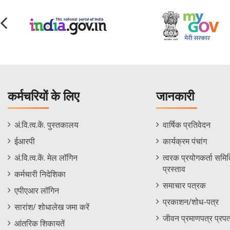
कर्मचरियों के लिए
जानकारी
Staff
Informations
अं.वि.त्व.कें. पुस्तकालय
वार्षिक प्रतिवेदन
Footer
Menu
ईआरपी
कार्यक्रम पंचांग
Menu
अं.वि.त्व.कें. मेल लॉगिन
त्वरक प्रयोगकर्ता समिति
प्रस्ताव
कर्मचारी निदेशिका
समाचार पत्रक
एपीएआर लॉगिन
प्रकाशन/शोध-पत्र
सारांश/ शोधालेख जमा करें
जीवन प्रमाणपत्र प्रपत
आंतरिक शिकायतें