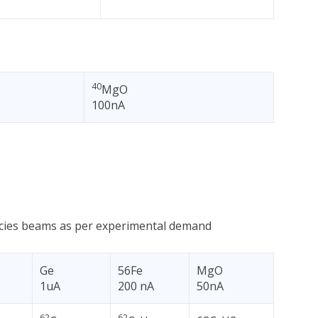
40
MgO
100nA
pecies beams as per experimental demand
Ge
56Fe
MgO
1uA
200 nA
50nA
62
62