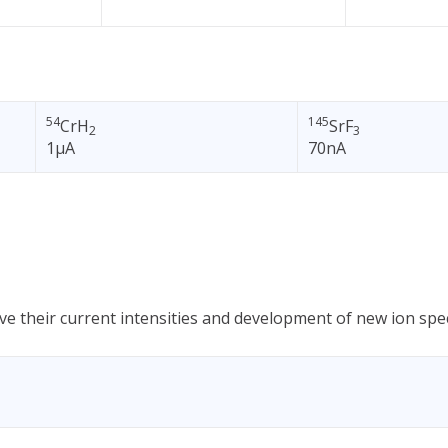
54
145
CrH
SrF
2
3
1µA
70nA
ve their current intensities and development of new ion s