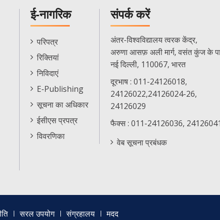
ई-नागरिक
संपर्क करें
E-
अंतर-विश्वविद्यालय त्वरक केंद्र,
परिपत्र
Citizen
अरुणा आसफ़ अली मार्ग, वसंत कुंज के प
रिक्तियां
Menu
नई दिल्ली, 110067, भारत
निविदाएं
दूरभाष : 011-24126018,
E-Publishing
24126022,24126024-26,
सूचना का अधिकार
24126029
ईसीएस प्रपत्र
फैक्स : 011-24126036, 2412604
विवरणिका
वेब सूचना प्रबंधक
ीति
सरल उपयोग
संग्रहालय
मदद