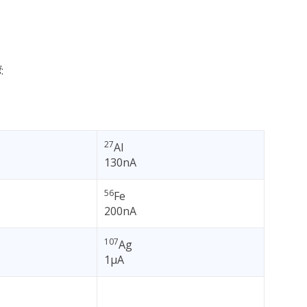
:
27
Al
130nA
56
Fe
200nA
107
Ag
1µA