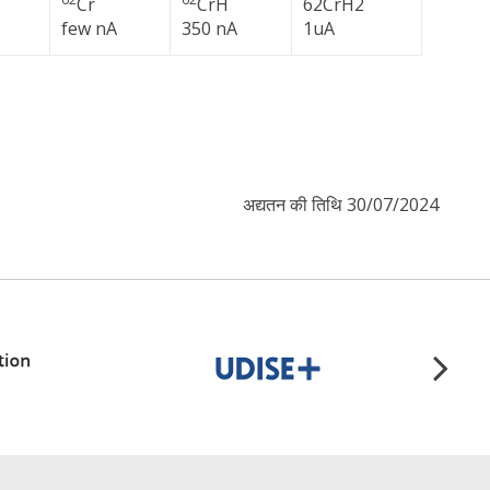
Cr
CrH
62CrH2
few nA
350 nA
1uA
अद्यतन की तिथि 30/07/2024