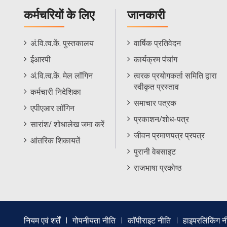
कर्मचरियों के लिए
जानकारी
Staff
Informations
अं.वि.त्व.कें. पुस्तकालय
वार्षिक प्रतिवेदन
Footer
Menu
ईआरपी
कार्यक्रम पंचांग
Menu
अं.वि.त्व.कें. मेल लॉगिन
त्वरक प्रयोगकर्ता समिति द्वारा
स्वीकृत प्रस्ताव
कर्मचारी निदेशिका
समाचार पत्रक
एपीएआर लॉगिन
प्रकाशन/शोध-पत्र
सारांश/ शोधालेख जमा करें
जीवन प्रमाणपत्र प्रपत्र
आंतरिक शिकायतें
पुरानी वेबसाइट
राजभाषा प्रकोष्ठ
Footer
नियम एवं शर्तें
गोपनीयता नीति
कॉपीराइट नीति
हाइपरलिंकिंग न