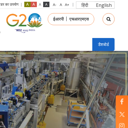
रीडर का उपयोग
हिंदी
English
in
ईआरपी
एचआरएमएस
nu
डैशबोर्ड