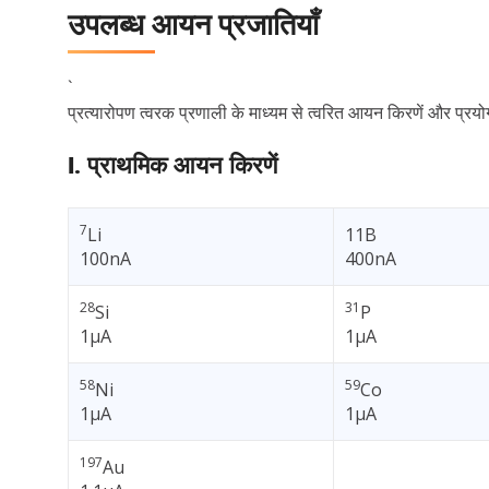
उपलब्ध आयन प्रजातियाँ
`
प्रत्यारोपण त्वरक प्रणाली के माध्यम से त्वरित आयन किरणें और प्रयोग
I. प्राथमिक आयन किरणें
7
Li
11B
100nA
400nA
28
31
Si
P
1µA
1µA
58
59
Ni
Co
1µA
1µA
197
Au