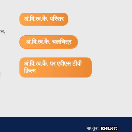
अं.वि.त्व.कें. परिसर
ास,
अं.वि.त्व.कें. चलचित्र
1.52 GB (.mov)
अं.वि.त्व.कें. पर एपीएस टीवी
फ़िल्म
1
आगंतुक: