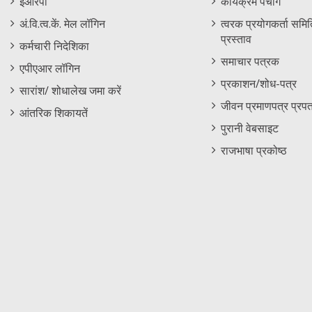
ईआरपी
कार्यक्रम पंचांग
Menu
अं.वि.त्व.कें. मेल लॉगिन
त्वरक प्रयोगकर्ता समिति
प्रस्ताव
कर्मचारी निदेशिका
समाचार पत्रक
एपीएआर लॉगिन
प्रकाशन/शोध-पत्र
सारांश/ शोधालेख जमा करें
जीवन प्रमाणपत्र प्रपत
आंतरिक शिकायतें
पुरानी वेबसाइट
राजभाषा प्रकोष्ठ