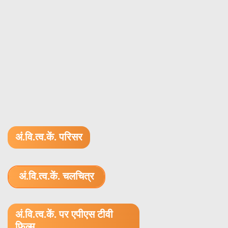
अं.वि.त्व.कें. परिसर
अं.वि.त्व.कें. चलचित्र
1.52 GB (.mov)
अं.वि.त्व.कें. पर एपीएस टीवी
फ़िल्म