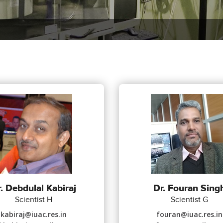
. Debdulal Kabiraj
Dr. Fouran Sing
Scientist H
Scientist G
kabiraj@iuac.res.in
fouran@iuac.res.in