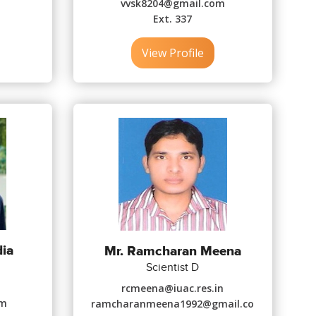
m
vvsk8204@gmail.com
Ext. 337
View Profile
ia
Mr. Ramcharan Meena
Scientist D
rcmeena@iuac.res.in
om
ramcharanmeena1992@gmail.co