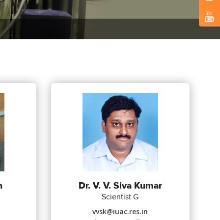
h
Dr. V. V. Siva Kumar
Scientist G
vvsk@iuac.res.in