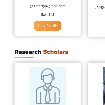
g41merry@gmail.com
jang
Ext. 343
View Profile
Research
Scholars