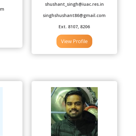
shushant_singh@iuac.res.in
om
singhshushant86@gmail.com
Ext. 8107, 8206
View Profile