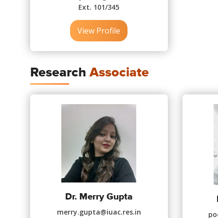
Ext. 101/345
View Profile
Research
Associate
Dr. Merry Gupta
merry.gupta@iuac.res.in
po