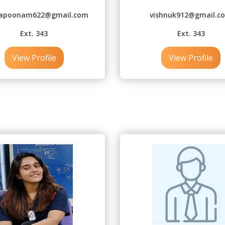
rapoonam622@gmail.com
vishnuk912@gmail.c
Ext. 343
Ext. 343
View Profile
View Profile