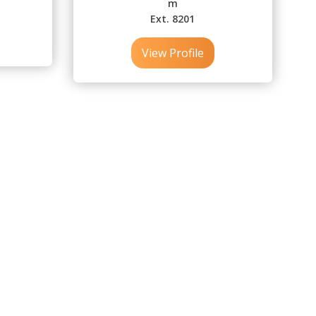
m
Ext. 8201
View Profile