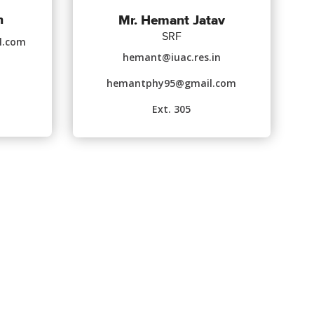
n
Mr. Hemant Jatav
SRF
l.com
hemant@iuac.res.in
hemantphy95@gmail.com
Ext. 305