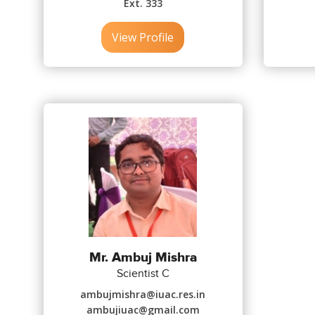
Ext. 333
View Profile
Mr. Ambuj Mishra
Scientist C
ambujmishra@iuac.res.in
ambujiuac@gmail.com