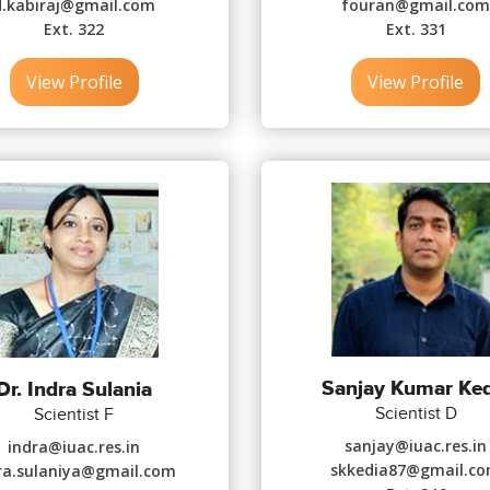
d.kabiraj@gmail.com
fouran@gmail.co
Ext. 322
Ext. 331
View Profile
View Profile
Sanjay Kumar Ked
Dr. Indra Sulania
Scientist D
Scientist F
sanjay@iuac.res.in
indra@iuac.res.in
skkedia87@gmail.c
ra.sulaniya@gmail.com