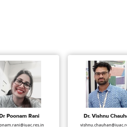
Dr Poonam Rani
Dr. Vishnu Chauh
onam.rani@iuac.res.in
vishnu.chauhan@iuac.re