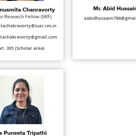
Mr. Abid Hussai
nusmita Chanravorty
or Research Fellow (SRF)
aabidhussaini786@gmai
tachakravorty@iuac.res.in
tachakravorty@gmail.com
xt. 305 (Scholar area)
 Puneeta Tripathi