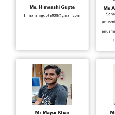
Ms. Himanshi Gupta
Ms A
Seni
himanshigupta038@gmail.com
anusmi
anusmi
E
Mr Mayur Khan
Ms