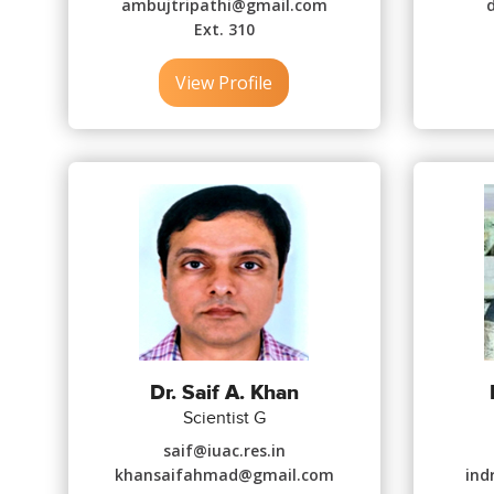
ambujtripathi@gmail.com
Ext. 310
View Profile
Dr. Saif A. Khan
Scientist G
saif@iuac.res.in
khansaifahmad@gmail.com
ind