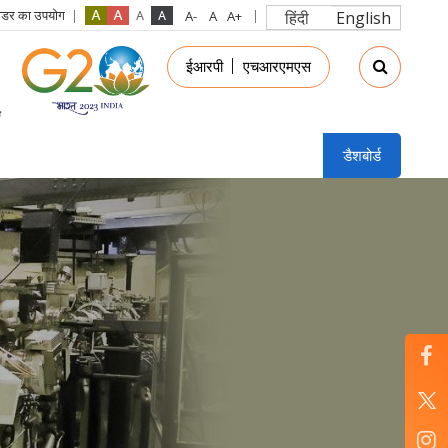
रीडर का उपयोग
हिंदी
English
in
ईआरपी
एचआरएमएस
nu
डैशबोर्ड