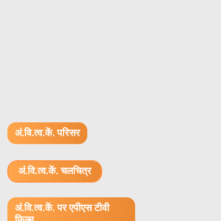
अं.वि.त्व.कें. परिसर
अं.वि.त्व.कें. चलचित्र
1.52 GB (.mov)
अं.वि.त्व.कें. पर एपीएस टीवी
फ़िल्म