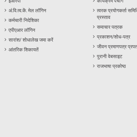
ईआरपी
कार्यक्रम पंचांग
Menu
अं.वि.त्व.कें. मेल लॉगिन
त्वरक प्रयोगकर्ता समिति
प्रस्ताव
कर्मचारी निदेशिका
समाचार पत्रक
एपीएआर लॉगिन
प्रकाशन/शोध-पत्र
सारांश/ शोधालेख जमा करें
जीवन प्रमाणपत्र प्रपत
आंतरिक शिकायतें
पुरानी वेबसाइट
राजभाषा प्रकोष्ठ