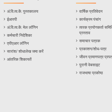
Staff
Informations
अं.वि.त्व.कें. पुस्तकालय
वार्षिक प्रतिवेदन
Footer
Menu
ईआरपी
कार्यक्रम पंचांग
Menu
अं.वि.त्व.कें. मेल लॉगिन
त्वरक प्रयोगकर्ता समिति
प्रस्ताव
कर्मचारी निदेशिका
समाचार पत्रक
एपीएआर लॉगिन
प्रकाशन/शोध-पत्र
सारांश/ शोधालेख जमा करें
जीवन प्रमाणपत्र प्रपत
आंतरिक शिकायतें
पुरानी वेबसाइट
राजभाषा प्रकोष्ठ