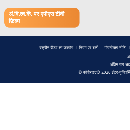
1.52 GB (.mov)
अं.वि.त्व.कें. पर एपीएस टीवी
फ़िल्म
Footer
स्क्रीन रीडर का उपयोग
नियम एवं शर्तें
गोपनीयता नीति
menu
आ
अंतिम बार अ
© कॉपीराइट© 2026 इंटर-यूनिवर्सिटी