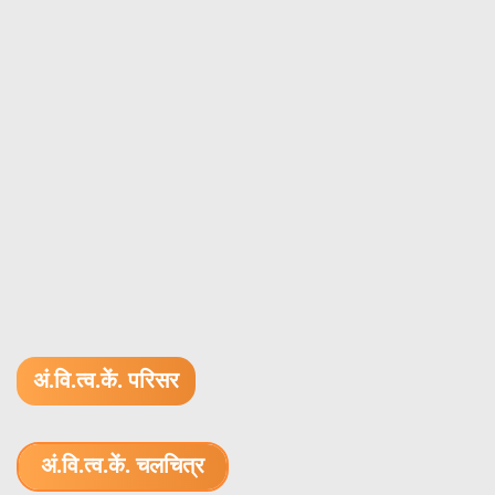
अं.वि.त्व.कें. परिसर
अं.वि.त्व.कें. चलचित्र