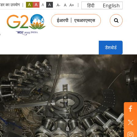
रीडर का उपयोग
हिंदी
English
in
ईआरपी
एचआरएमएस
nu
डैशबोर्ड