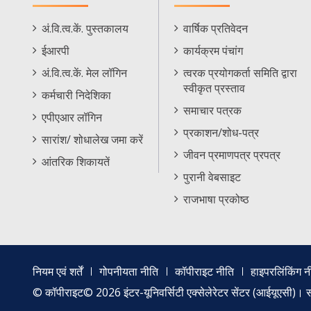
Staff
Informations
अं.वि.त्व.कें. पुस्तकालय
वार्षिक प्रतिवेदन
Footer
Menu
ईआरपी
कार्यक्रम पंचांग
Menu
अं.वि.त्व.कें. मेल लॉगिन
त्वरक प्रयोगकर्ता समिति द्वारा
स्वीकृत प्रस्ताव
कर्मचारी निदेशिका
समाचार पत्रक
एपीएआर लॉगिन
प्रकाशन/शोध-पत्र
सारांश/ शोधालेख जमा करें
जीवन प्रमाणपत्र प्रपत्र
आंतरिक शिकायतें
पुरानी वेबसाइट
राजभाषा प्रकोष्ठ
Footer
नियम एवं शर्तें
गोपनीयता नीति
कॉपीराइट नीति
हाइपरलिंकिंग न
menu
© कॉपीराइट© 2026 इंटर-यूनिवर्सिटी एक्सेलेरेटर सेंटर (आईयूएसी)। सर