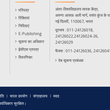
E-
अंतर-विश्वविद्यालय त्वरक केंद्र,
परिपत्र
Citizen
अरुणा आसफ़ अली मार्ग, वसंत कुंज के प
रिक्तियां
Menu
नई दिल्ली, 110067, भारत
निविदाएं
दूरभाष : 011-24126018,
E-Publishing
24126022,24126024-26,
सूचना का अधिकार
24126029
ईसीएस प्रपत्र
फैक्स : 011-24126036, 2412604
विवरणिका
वेब सूचना प्रबंधक
ीति
सरल उपयोग
संग्रहालय
मदद
्वाधिकार सुरक्षित।