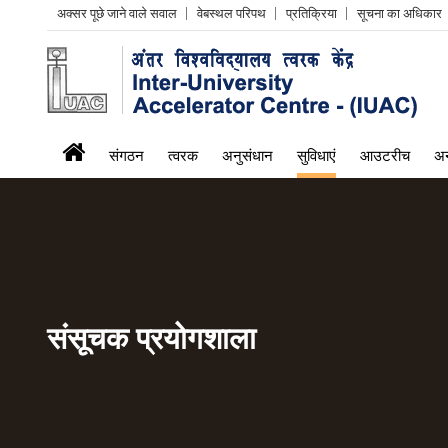
Header
अक्सर पूछे जाने वाले सवाल
वेबस्थल परिपथ
प्रतिक्रिया
सूचना का अधिकार
Left
menu
iuac
संगठन
त्वरक
अनुसंधान
सुविधाएं
आउटरीच
अन
menu
संसूचक प्रयोगशाला