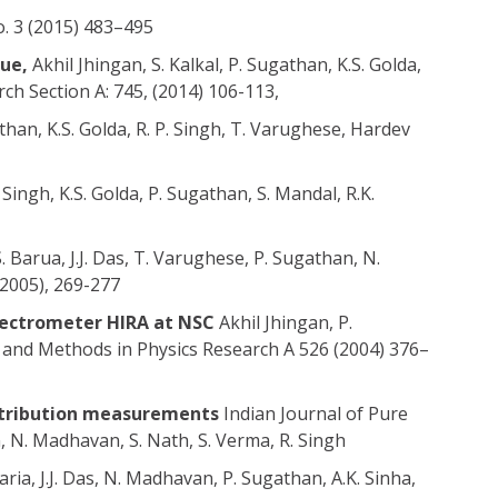
o. 3 (2015) 483–495
que,
Akhil Jhingan, S. Kalkal, P. Sugathan, K.S. Golda,
ch Section A: 745, (2014) 106-113,
than, K.S. Golda, R. P. Singh, T. Varughese, Hardev
Singh, K.S. Golda, P. Sugathan, S. Mandal, R.K.
. Barua, J.J. Das, T. Varughese, P. Sugathan, N.
(2005), 269-277
spectrometer HIRA at NSC
Akhil Jhingan, P.
 and Methods in Physics Research A 526 (2004) 376–
istribution measurements
Indian Journal of Pure
an, N. Madhavan, S. Nath, S. Verma, R. Singh
aria, J.J. Das, N. Madhavan, P. Sugathan, A.K. Sinha,