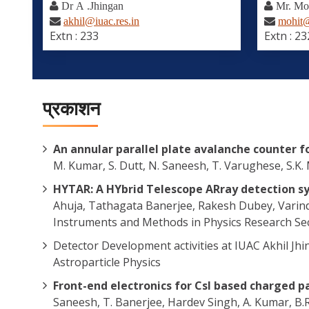
Dr A .Jhingan
Mr. Mo
akhil@iuac.res.in
mohit@
Extn : 233
Extn : 23
प्रकाशन
An annular parallel plate avalanche counter 
M. Kumar, S. Dutt, N. Saneesh, T. Varughese, S.K
HYTAR: A HYbrid Telescope ARray detection s
Ahuja, Tathagata Banerjee, Rakesh Dubey, Varind
Instruments and Methods in Physics Research Sec
Detector Development activities at IUAC Akhil Jh
Astroparticle Physics
Front-end electronics for CsI based charged pa
Saneesh, T. Banerjee, Hardev Singh, A. Kumar, B.