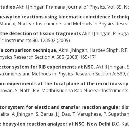
studies
Akhil Jhingan Pramana Journal of Physics, Vol. 85, N
heavy ion reactions using kinematic coincidence techni
K. Mandal, Nuclear Instruments and Methods in Physics Resear
the detection of fission fragments
Akhil Jhingan, P. Suga
ific Instruments 80, 123502 (2009)
rge comparison technique,
Akhil Jhingan, Hardev Singh, R.P. 
sics Research Section A: 585 (2008) 165-171
ector system for RIB experiments at NSC,
Akhil Jhingan, S
nstruments and Methods in Physics Research Section A: 539, 
am experiments at the focal plane of the recoil mass 
adhavan, S. Nath, P.V. Madhusudhna Rao Nuclear Instruments
tor system for elastic and transfer reaction angular d
Kalita, A. Jhingan, S. Barua, J.J. Das, T. Varughese, P. Sugath
e heavy-ion reaction analyzer at NSC, New Delhi
D.O. Kat