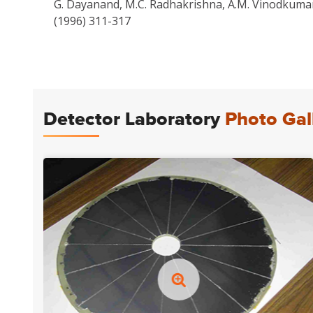
G. Dayanand, M.C. Radhakrishna, A.M. Vinodkumar,
(1996) 311-317
Detector Laboratory
Photo Gal