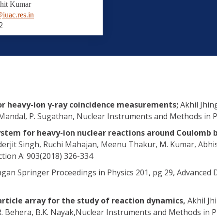
hit Kumar
iuac.res.in
2
for heavy-ion γ-ray coincidence measurements;
Akhil Jhin
. Mandal, P. Sugathan, Nuclear Instruments and Methods in P
ystem for heavy-ion nuclear reactions around Coulomb 
erjit Singh, Ruchi Mahajan, Meenu Thakur, M. Kumar, Abhis
tion A: 903(2018) 326-334
ingan Springer Proceedings in Physics 201, pg 29, Advanced 
rticle array for the study of reaction dynamics,
Akhil Jh
R. Behera, B.K. Nayak,Nuclear Instruments and Methods in Ph