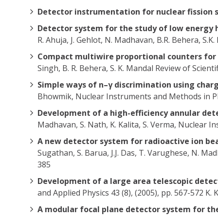
Detector instrumentation for nuclear fission 
Detector system for the study of low energy 
R. Ahuja, J. Gehlot, N. Madhavan, B.R. Behera, S.
Compact multiwire proportional counters for 
Singh, B. R. Behera, S. K. Mandal Review of Scient
Simple ways of n–γ discrimination using cha
Bhowmik, Nuclear Instruments and Methods in Phy
Development of a high-efficiency annular det
Madhavan, S. Nath, K. Kalita, S. Verma, Nuclear I
A new detector system for radioactive ion be
Sugathan, S. Barua, J.J. Das, T. Varughese, N. M
385
Development of a large area telescopic detec
and Applied Physics 43 (8), (2005), pp. 567-572 K. 
A modular focal plane detector system for th