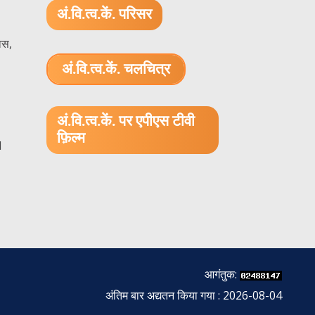
अं.वि.त्व.कें. परिसर
ास,
अं.वि.त्व.कें. चलचित्र
1.52 GB (.mov)
अं.वि.त्व.कें. पर एपीएस टीवी
फ़िल्म
1
आगंतुक:
अंतिम बार अद्यतन किया गया : 2026-08-04