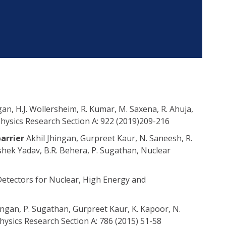
gan, H.J. Wollersheim, R. Kumar, M. Saxena, R. Ahuja,
hysics Research Section A: 922 (2019)209-216
barrier
Akhil Jhingan, Gurpreet Kaur, N. Saneesh, R.
hek Yadav, B.R. Behera, P. Sugathan, Nuclear
Detectors for Nuclear, High Energy and
ingan, P. Sugathan, Gurpreet Kaur, K. Kapoor, N.
ysics Research Section A: 786 (2015) 51-58