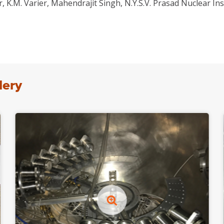
 K.M. Varier, Mahendrajit Singh, N.Y.S.V. Prasad Nuclear I
lery