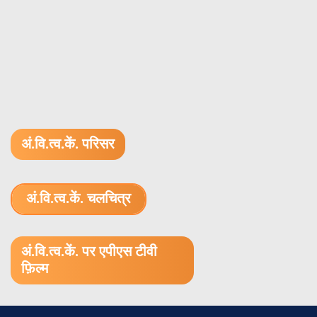
अं.वि.त्व.कें. परिसर
अं.वि.त्व.कें. चलचित्र
1.52 GB (.mov)
अं.वि.त्व.कें. पर एपीएस टीवी
फ़िल्म