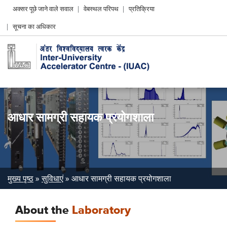
Header
अक्सर पूछे जाने वाले सवाल
वेबस्थल परिपथ
प्रतिक्रिया
Left
सूचना का अधिकार
menu
आधार सामग्री सहायक प्रयोगशाला
Breadcrumb
मुख्य पृष्ठ
सुविधाएं
आधार सामग्री सहायक प्रयोगशाला
About the
Laboratory