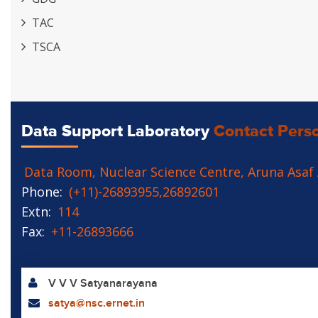
TAC
TSCA
Data Support Laboratory
Contact Pers
Data Room, Nuclear Science Centre, Aruna Asaf 
Phone:
(+11)-26893955,26892601
Extn:
114
Fax:
+11-26893666
V V V Satyanarayana
satya@nsc.ernet.in