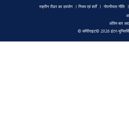
Footer
स्क्रीन रीडर का उपयोग
नियम एवं शर्तें
गोपनीयता नीति
menu
आ
अंतिम बार अ
© कॉपीराइट© 2026 इंटर-यूनिवर्सिटी