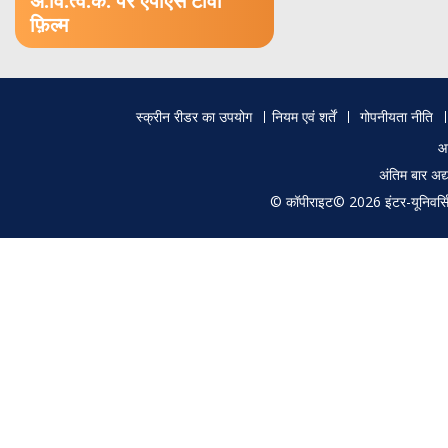
अं.वि.त्व.कें. पर एपीएस टीवी
फ़िल्म
Footer
स्क्रीन रीडर का उपयोग
नियम एवं शर्तें
गोपनीयता नीति
menu
आ
अंतिम बार अ
© कॉपीराइट© 2026 इंटर-यूनिवर्सिटी