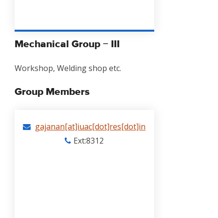
Mechanical Group − III
Workshop, Welding shop etc.
Group Members
gajanan[at]iuac[dot]res[dot]in
Ext:8312