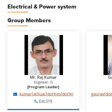
Electrical & Power system
Group Members
Mr. Raj Kumar
G
Engineer- G
[Program Leader]
kumar[at]iuac[dot]res[dot]in
gaurav[dot]
Ext:319