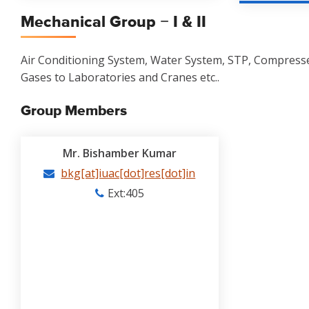
Mechanical Group − I & II
Air Conditioning System, Water System, STP, Compressed
Gases to Laboratories and Cranes etc..
Group Members
Mr. Bishamber Kumar
bkg[at]iuac[dot]res[dot]in
Ext:405