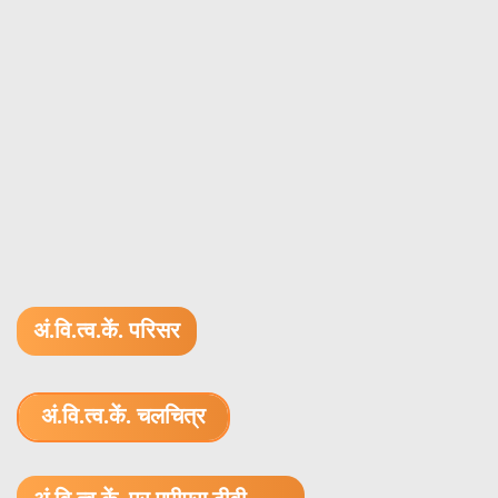
अं.वि.त्व.कें. परिसर
अं.वि.त्व.कें. चलचित्र
1.52 GB (.mov)