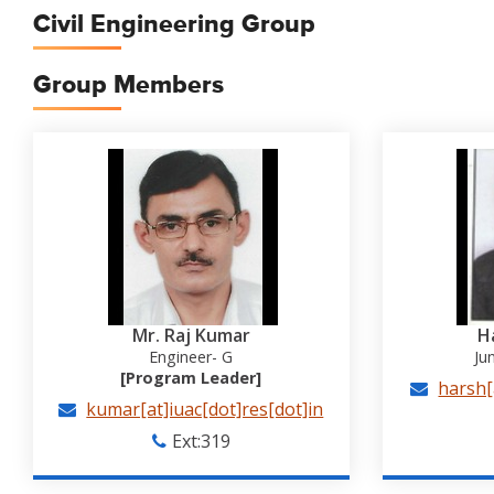
Civil Engineering Group
Group Members
Mr. Raj Kumar
H
Engineer- G
Ju
[Program Leader]
harsh[
kumar[at]iuac[dot]res[dot]in
Ext:319