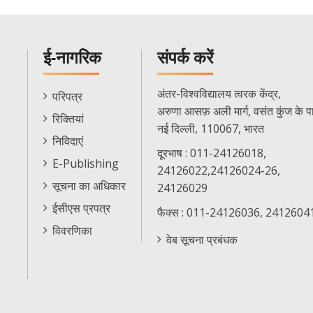
ई-नागरिक
संपर्क करें
E-
अंतर-विश्वविद्यालय त्वरक केंद्र,
परिपत्र
Citizen
अरुणा आसफ़ अली मार्ग, वसंत कुंज के प
रिक्तियां
Menu
नई दिल्ली, 110067, भारत
निविदाएं
दूरभाष : 011-24126018,
E-Publishing
24126022,24126024-26,
सूचना का अधिकार
24126029
ईसीएस प्रपत्र
फैक्स : 011-24126036, 2412604
विवरणिका
वेब सूचना प्रबंधक