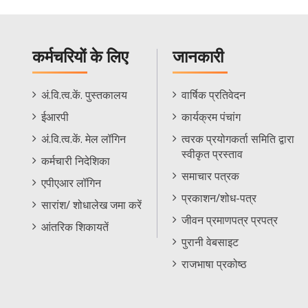
कर्मचरियों के लिए
जानकारी
Staff
Informations
अं.वि.त्व.कें. पुस्तकालय
वार्षिक प्रतिवेदन
Footer
Menu
ईआरपी
कार्यक्रम पंचांग
Menu
अं.वि.त्व.कें. मेल लॉगिन
त्वरक प्रयोगकर्ता समिति द्वारा
स्वीकृत प्रस्ताव
कर्मचारी निदेशिका
समाचार पत्रक
एपीएआर लॉगिन
प्रकाशन/शोध-पत्र
सारांश/ शोधालेख जमा करें
जीवन प्रमाणपत्र प्रपत्र
आंतरिक शिकायतें
पुरानी वेबसाइट
राजभाषा प्रकोष्ठ