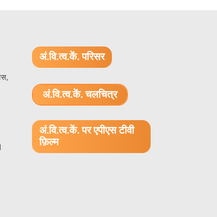
अं.वि.त्व.कें. परिसर
ास,
अं.वि.त्व.कें. चलचित्र
1.52 GB (.mov)
अं.वि.त्व.कें. पर एपीएस टीवी
फ़िल्म
1