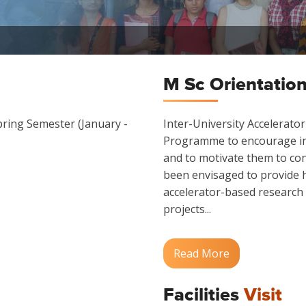
M Sc Orientatio
ring Semester (January -
Inter-University Accelerator
Programme to encourage in
and to motivate them to con
been envisaged to provide h
accelerator-based research 
projects...
Read More
Facilities
Visit