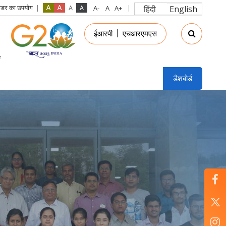
रीडर का उपयोग
हिंदी
English
in
ईआरपी
एचआरएमएस
nu
डैशबोर्ड