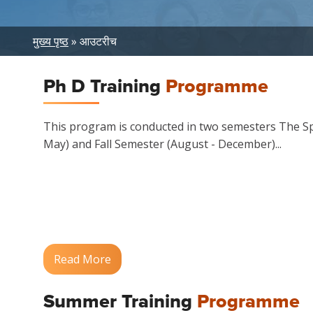
Breadcrumb
मुख्य पृष्ठ
आउटरीच
Ph D Training
Programme
This program is conducted in two semesters The Sp
May) and Fall Semester (August - December)...
Read More
Summer Training
Programme