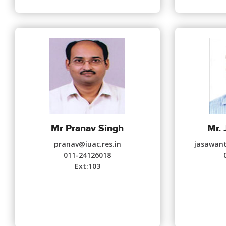
Mr Pranav Singh
Mr.
pranav@iuac.res.in
jasawan
011-24126018
Ext:103