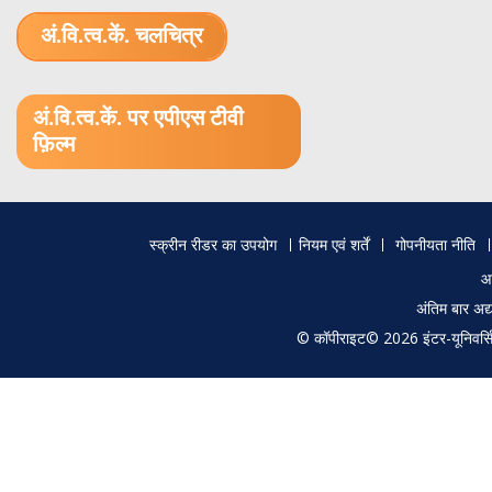
अं.वि.त्व.कें. चलचित्र
1.52 GB (.mov)
अं.वि.त्व.कें. पर एपीएस टीवी
फ़िल्म
Footer
स्क्रीन रीडर का उपयोग
नियम एवं शर्तें
गोपनीयता नीति
menu
आ
अंतिम बार अ
© कॉपीराइट© 2026 इंटर-यूनिवर्सिटी