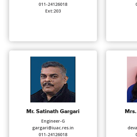
011-24126018
Ext:203
Mr. Satinath Gargari
Mrs.
Engineer-G
gargari@iuac.res.in
deva
011-24126018