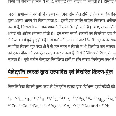
किया जा सकता है जिसे 4 से 15 मेगावॉट तक बदला जा सकता है। टर्मिनल पर उच
त्वरण ऋणात्मक आयनों और उच्च धनात्मक संभावित टर्मिनल के बीच स्थिरविद्युत
द्वारा अलग-अलग पंप किया जाता है। इसमें एक कार्बन फॉइल स्ट्रिपर असेंबली भी
करता है, जिससे वे धनात्मक आयनों में परिवर्तित हो जाते हैं। अतः, त्वरक 
आवेश की आवेश अवस्था होती है। इन उच्च-ऊर्जा आयनों का विश्लेषण एक वि
क्षैतिज तल में मुड़े हुए होते हैं। आयनों को एक मल्टीपोर्ट स्विचिंग चुंबक के
स्थापित किरण-पुंज रेखाओं में से एक समय में किसी में भी विक्षेपित कर स
की एक स्पंदित किरण-पुंज प्रदान कर सकता है जिसे 250ns से 2us से अलग क
सकता है। पूरी मशीन कंप्यूटर नियंत्रित होती है और त्वरक नियंत्रण कक्ष से
पेलेट्रॉन त्वरक द्वारा उत्पादित एवं वितरित किरण-पुंज
निम्नलिखित किरणें मुख्य रूप से पेलेट्रॉन त्वरक द्वारा विभिन्न प्रयोगविदों को
1
6,7
9
10,11
12,13
14,15
16,18
19
24
27
H,
Li,
Be,
B,
C,
N,
O,
F,
Mg,
Al,
64
74
79
107,109
120
127
197
208
Zn,
Ge,
Br,
Ag,
Sn,
I,
Au and
Pb