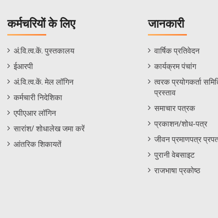
कर्मचरियों के लिए
जानकारी
Staff
Informations
अं.वि.त्व.कें. पुस्तकालय
वार्षिक प्रतिवेदन
Footer
Menu
ईआरपी
कार्यक्रम पंचांग
Menu
अं.वि.त्व.कें. मेल लॉगिन
त्वरक प्रयोगकर्ता समिति
प्रस्ताव
कर्मचारी निदेशिका
समाचार पत्रक
एपीएआर लॉगिन
प्रकाशन/शोध-पत्र
सारांश/ शोधालेख जमा करें
जीवन प्रमाणपत्र प्रपत
आंतरिक शिकायतें
पुरानी वेबसाइट
राजभाषा प्रकोष्ठ