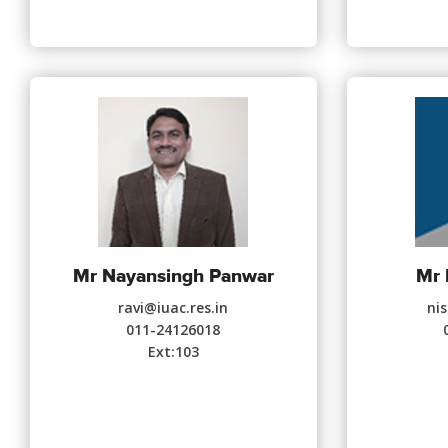
Mr Nayansingh Panwar
Mr 
ravi@iuac.res.in
nis
011-24126018
Ext:103