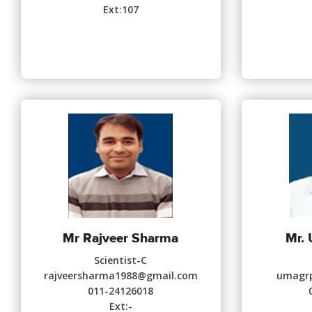
Ext:107
Mr Rajveer Sharma
Mr.
Scientist-C
rajveersharma1988@gmail.com
umagrp
011-24126018
Ext:-