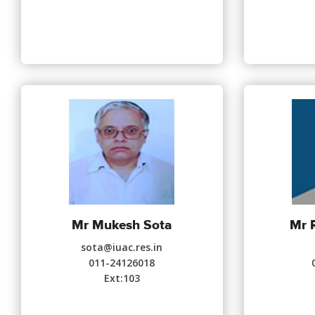
Mr Mukesh Sota
Mr 
sota@iuac.res.in
011-24126018
Ext:103