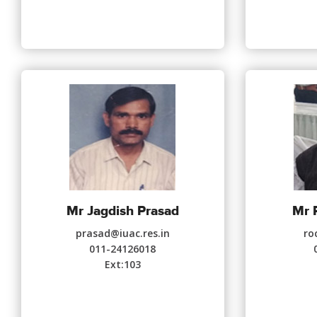
Mr Jagdish Prasad
Mr 
prasad@iuac.res.in
ro
011-24126018
Ext:103