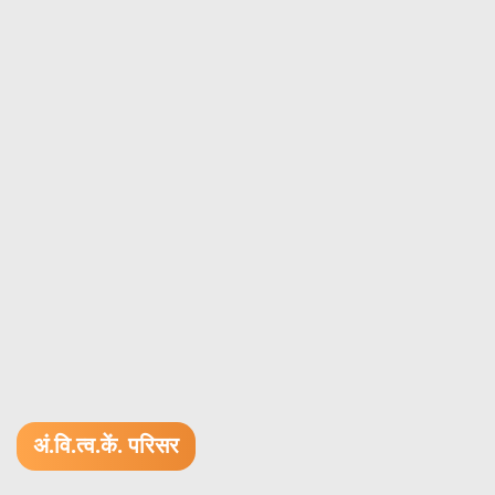
अं.वि.त्व.कें. परिसर