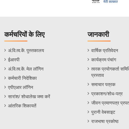
कर्मचरियों के लिए
जानकारी
Staff
Informations
अं.वि.त्व.कें. पुस्तकालय
वार्षिक प्रतिवेदन
Footer
Menu
ईआरपी
कार्यक्रम पंचांग
Menu
अं.वि.त्व.कें. मेल लॉगिन
त्वरक प्रयोगकर्ता समिति
प्रस्ताव
कर्मचारी निदेशिका
समाचार पत्रक
एपीएआर लॉगिन
प्रकाशन/शोध-पत्र
सारांश/ शोधालेख जमा करें
जीवन प्रमाणपत्र प्रपत
आंतरिक शिकायतें
पुरानी वेबसाइट
राजभाषा प्रकोष्ठ