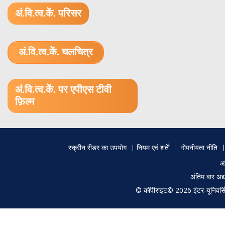
अं.वि.त्व.कें. परिसर
अं.वि.त्व.कें. चलचित्र
1.52 GB (.mov)
अं.वि.त्व.कें. पर एपीएस टीवी
फ़िल्म
Footer
स्क्रीन रीडर का उपयोग
नियम एवं शर्तें
गोपनीयता नीति
menu
आ
अंतिम बार अ
© कॉपीराइट© 2026 इंटर-यूनिवर्सिटी