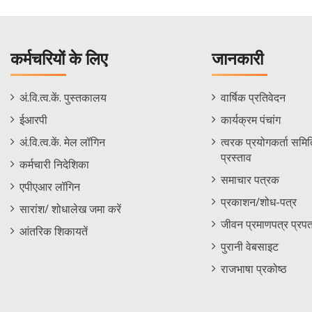
कर्मचरियों के लिए
जानकारी
Staff
Informations
अं.वि.त्व.कें. पुस्तकालय
वार्षिक प्रतिवेदन
Footer
Menu
ईआरपी
कार्यक्रम पंचांग
Menu
अं.वि.त्व.कें. मेल लॉगिन
त्वरक प्रयोगकर्ता समिति
प्रस्ताव
कर्मचारी निदेशिका
समाचार पत्रक
एपीएआर लॉगिन
प्रकाशन/शोध-पत्र
सारांश/ शोधालेख जमा करें
जीवन प्रमाणपत्र प्रपत
आंतरिक शिकायतें
पुरानी वेबसाइट
राजभाषा प्रकोष्ठ