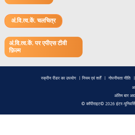
अं.वि.त्व.कें. चलचित्र
1.52 GB (.mov)
अं.वि.त्व.कें. पर एपीएस टीवी
फ़िल्म
Footer
स्क्रीन रीडर का उपयोग
नियम एवं शर्तें
गोपनीयता नीति
menu
आ
अंतिम बार अ
© कॉपीराइट© 2026 इंटर-यूनिवर्सिटी