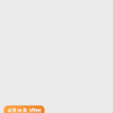
अं.वि.त्व.कें. परिसर