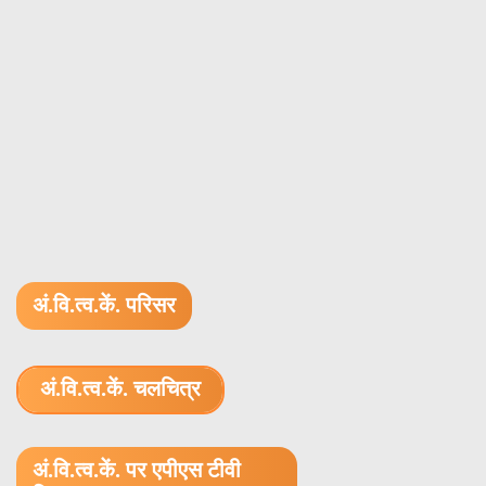
अं.वि.त्व.कें. परिसर
अं.वि.त्व.कें. चलचित्र
1.52 GB (.mov)
अं.वि.त्व.कें. पर एपीएस टीवी