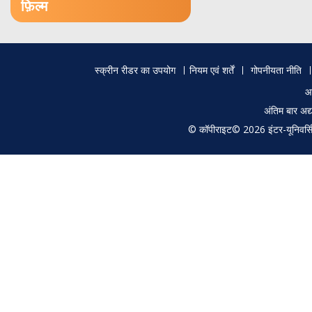
फ़िल्म
Footer
स्क्रीन रीडर का उपयोग
नियम एवं शर्तें
गोपनीयता नीति
menu
आ
अंतिम बार अ
© कॉपीराइट© 2026 इंटर-यूनिवर्सिटी