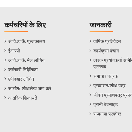
कर्मचरियों के लिए
जानकारी
Staff
Informations
अं.वि.त्व.कें. पुस्तकालय
वार्षिक प्रतिवेदन
Footer
Menu
ईआरपी
कार्यक्रम पंचांग
Menu
अं.वि.त्व.कें. मेल लॉगिन
त्वरक प्रयोगकर्ता समिति
प्रस्ताव
कर्मचारी निदेशिका
समाचार पत्रक
एपीएआर लॉगिन
प्रकाशन/शोध-पत्र
सारांश/ शोधालेख जमा करें
जीवन प्रमाणपत्र प्रपत
आंतरिक शिकायतें
पुरानी वेबसाइट
राजभाषा प्रकोष्ठ