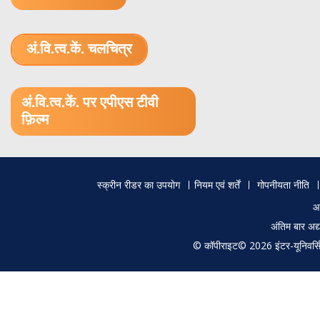
अं.वि.त्व.कें. चलचित्र
1.52 GB (.mov)
अं.वि.त्व.कें. पर एपीएस टीवी
फ़िल्म
Footer
स्क्रीन रीडर का उपयोग
नियम एवं शर्तें
गोपनीयता नीति
menu
आ
अंतिम बार अ
© कॉपीराइट© 2026 इंटर-यूनिवर्सिटी