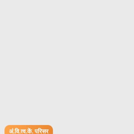
अं.वि.त्व.कें. परिसर