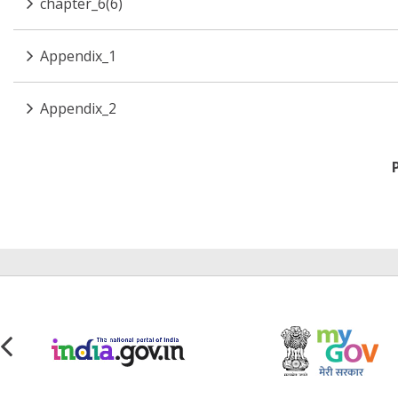
chapter_6(6)
Appendix_1
Appendix_2
Pagination