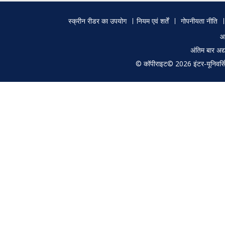
Footer
स्क्रीन रीडर का उपयोग
नियम एवं शर्तें
गोपनीयता नीति
menu
आ
अंतिम बार अ
© कॉपीराइट© 2026 इंटर-यूनिवर्सिटी