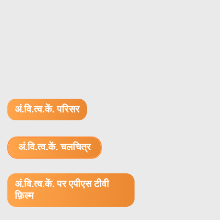
अं.वि.त्व.कें. परिसर
अं.वि.त्व.कें. चलचित्र
1.52 GB (.mov)
अं.वि.त्व.कें. पर एपीएस टीवी
फ़िल्म