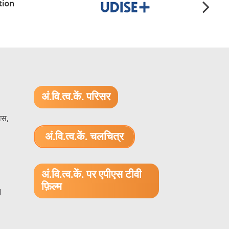
अं.वि.त्व.कें. परिसर
ास,
अं.वि.त्व.कें. चलचित्र
1.52 GB (.mov)
अं.वि.त्व.कें. पर एपीएस टीवी
फ़िल्म
1