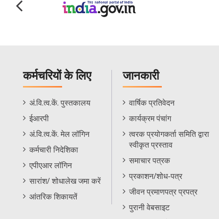
कर्मचरियों के लिए
जानकारी
Staff
Informations
अं.वि.त्व.कें. पुस्तकालय
वार्षिक प्रतिवेदन
Footer
Menu
ईआरपी
कार्यक्रम पंचांग
Menu
अं.वि.त्व.कें. मेल लॉगिन
त्वरक प्रयोगकर्ता समिति द्वारा
स्वीकृत प्रस्ताव
कर्मचारी निदेशिका
समाचार पत्रक
एपीएआर लॉगिन
प्रकाशन/शोध-पत्र
सारांश/ शोधालेख जमा करें
जीवन प्रमाणपत्र प्रपत्र
आंतरिक शिकायतें
पुरानी वेबसाइट