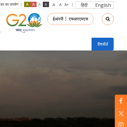
रीडर का उपयोग
हिंदी
English
in
ईआरपी
एचआरएमएस
nu
डैशबोर्ड