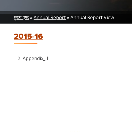
Breadcrumb
मुख्य पृष्ठ
Annual Report
Annual Report View
2015-16
Appendix_III
Pagination