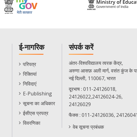
ई-नागरिक
संपर्क करें
E-
अंतर-विश्वविद्यालय त्वरक केंद्र,
परिपत्र
Citizen
अरुणा आसफ़ अली मार्ग, वसंत कुंज के प
रिक्तियां
Menu
नई दिल्ली, 110067, भारत
निविदाएं
दूरभाष : 011-24126018,
E-Publishing
24126022,24126024-26,
सूचना का अधिकार
24126029
ईसीएस प्रपत्र
फैक्स : 011-24126036, 2412604
विवरणिका
वेब सूचना प्रबंधक