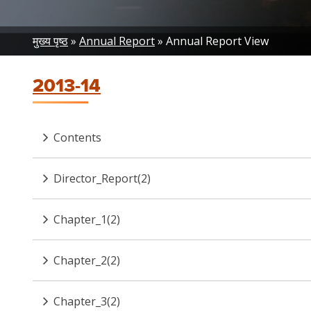
Breadcrumb
मुख्य पृष्ठ
Annual Report
Annual Report View
2013-14
Contents
Director_Report(2)
Chapter_1(2)
Chapter_2(2)
Chapter_3(2)