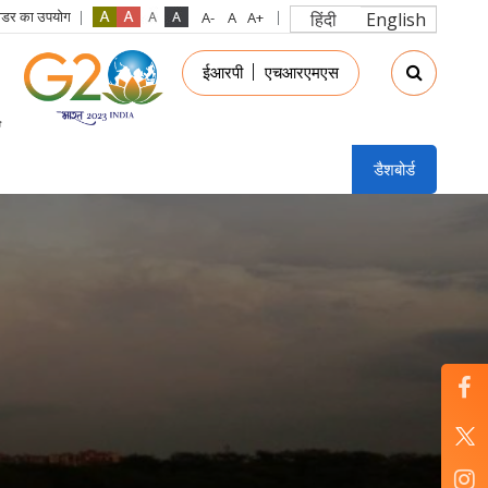
रीडर का उपयोग
हिंदी
English
in
ईआरपी
एचआरएमएस
nu
डैशबोर्ड