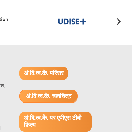
अं.वि.त्व.कें. परिसर
ास,
अं.वि.त्व.कें. चलचित्र
1.52 GB (.mov)
अं.वि.त्व.कें. पर एपीएस टीवी
फ़िल्म
1