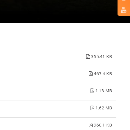
355.41 KB
467.4 KB
1.13 MB
1.62 MB
960.1 KB