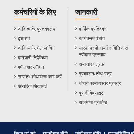
कर्मचरियों के लिए
जानकारी
Staff
Informations
अं.वि.त्व.कें. पुस्तकालय
वार्षिक प्रतिवेदन
Footer
Menu
ईआरपी
कार्यक्रम पंचांग
Menu
अं.वि.त्व.कें. मेल लॉगिन
त्वरक प्रयोगकर्ता समिति द्वारा
स्वीकृत प्रस्ताव
कर्मचारी निदेशिका
समाचार पत्रक
एपीएआर लॉगिन
प्रकाशन/शोध-पत्र
सारांश/ शोधालेख जमा करें
जीवन प्रमाणपत्र प्रपत्र
आंतरिक शिकायतें
पुरानी वेबसाइट
राजभाषा प्रकोष्ठ
Footer
नियम एवं शर्तें
गोपनीयता नीति
कॉपीराइट नीति
हाइपरलिंकिंग न