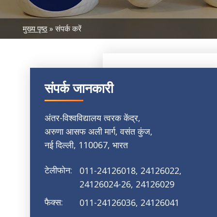
Breadcrumb
मुख्य पृष्ठ
संपर्क करें
संपर्क जानकारी
अंतर-विश्वविद्यालय त्वरक केंद्र,
अरुणा आसफ अली मार्ग, वसंत कुंज,
नई दिल्ली, 110067, भारत
टेलीफोन:
011-24126018, 24126022,
24126024-26, 24126029
फैक्स:
011-24126036, 24126041