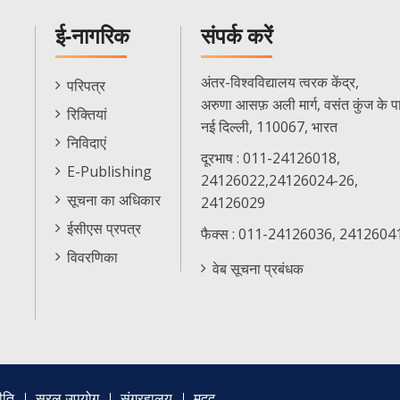
ई-नागरिक
संपर्क करें
E-
अंतर-विश्वविद्यालय त्वरक केंद्र,
परिपत्र
Citizen
अरुणा आसफ़ अली मार्ग, वसंत कुंज के प
रिक्तियां
Menu
नई दिल्ली, 110067, भारत
निविदाएं
दूरभाष : 011-24126018,
E-Publishing
24126022,24126024-26,
सूचना का अधिकार
24126029
ईसीएस प्रपत्र
फैक्स : 011-24126036, 2412604
विवरणिका
वेब सूचना प्रबंधक
ीति
सरल उपयोग
संग्रहालय
मदद