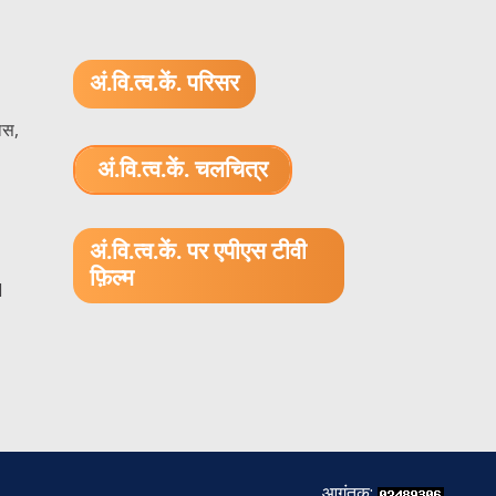
अं.वि.त्व.कें. परिसर
ास,
अं.वि.त्व.कें. चलचित्र
1.52 GB (.mov)
अं.वि.त्व.कें. पर एपीएस टीवी
फ़िल्म
1
आगंतुक: