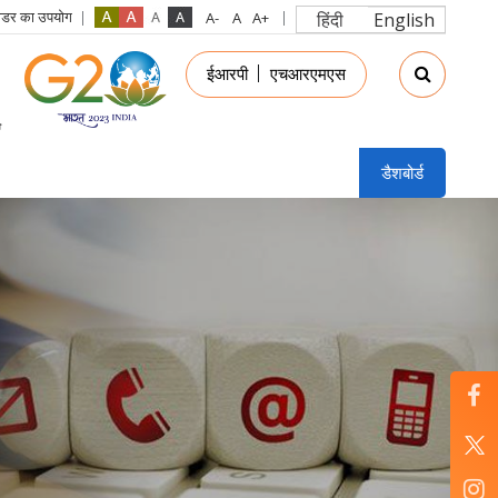
रीडर का उपयोग
हिंदी
English
in
ईआरपी
एचआरएमएस
nu
डैशबोर्ड