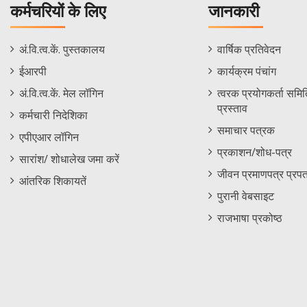
कर्मचरियों के लिए
जानकारी
Staff
Informations
अं.वि.त्व.कें. पुस्तकालय
वार्षिक प्रतिवेदन
Footer
Menu
ईआरपी
कार्यक्रम पंचांग
Menu
अं.वि.त्व.कें. मेल लॉगिन
त्वरक प्रयोगकर्ता समिति
प्रस्ताव
कर्मचारी निदेशिका
समाचार पत्रक
एपीएआर लॉगिन
प्रकाशन/शोध-पत्र
सारांश/ शोधालेख जमा करें
जीवन प्रमाणपत्र प्रपत
आंतरिक शिकायतें
पुरानी वेबसाइट
राजभाषा प्रकोष्ठ