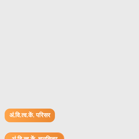
अं.वि.त्व.कें. परिसर