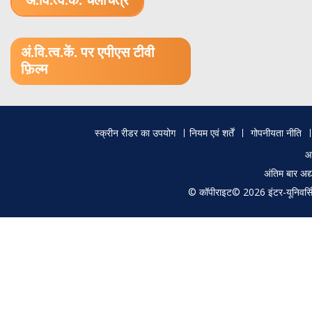
अं.वि.त्व.कें. चलचित्र
1.52 GB (.mov)
अं.वि.त्व.कें. पर एपीएस टीवी
फ़िल्म
Footer
स्क्रीन रीडर का उपयोग
नियम एवं शर्तें
गोपनीयता नीति
menu
आ
अंतिम बार अ
© कॉपीराइट© 2026 इंटर-यूनिवर्सिटी