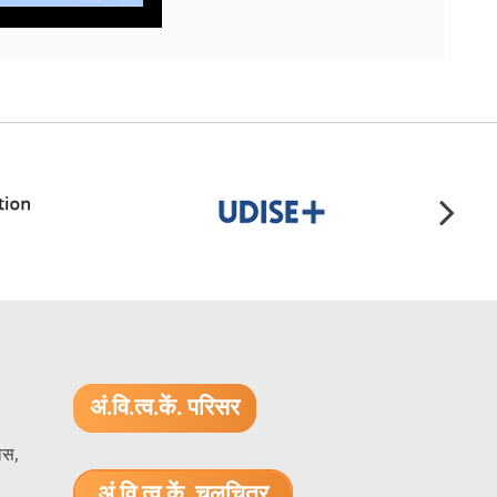
अं.वि.त्व.कें. परिसर
ास,
अं.वि.त्व.कें. चलचित्र