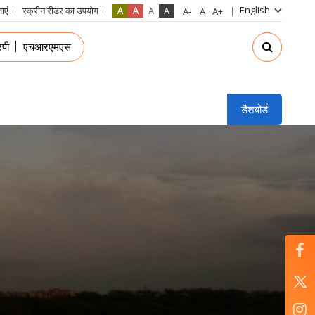
English
ाएं
स्क्रीन रीडर का उपयोग
in
पी
एचआरएमएस
nu
डैशबोर्ड