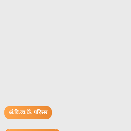
अं.वि.त्व.कें. परिसर