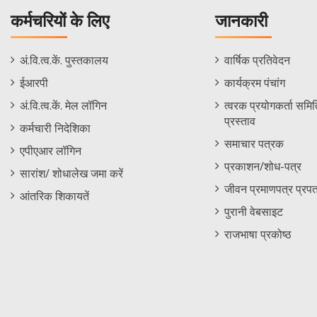
कर्मचरियों के लिए
जानकारी
Staff
Informations
अं.वि.त्व.कें. पुस्तकालय
वार्षिक प्रतिवेदन
Footer
Menu
ईआरपी
कार्यक्रम पंचांग
Menu
अं.वि.त्व.कें. मेल लॉगिन
त्वरक प्रयोगकर्ता समिति
प्रस्ताव
कर्मचारी निदेशिका
समाचार पत्रक
एपीएआर लॉगिन
प्रकाशन/शोध-पत्र
सारांश/ शोधालेख जमा करें
जीवन प्रमाणपत्र प्रपत
आंतरिक शिकायतें
पुरानी वेबसाइट
राजभाषा प्रकोष्ठ