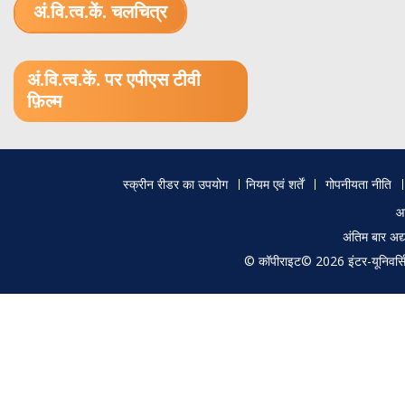
अं.वि.त्व.कें. चलचित्र
1.52 GB (.mov)
अं.वि.त्व.कें. पर एपीएस टीवी
फ़िल्म
Footer
स्क्रीन रीडर का उपयोग
नियम एवं शर्तें
गोपनीयता नीति
menu
आ
अंतिम बार अ
© कॉपीराइट© 2026 इंटर-यूनिवर्सिटी