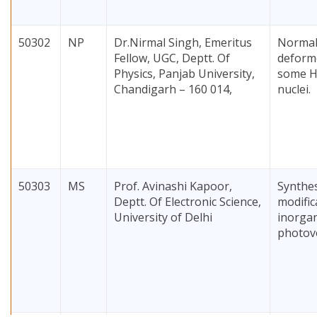
50302
NP
Dr.Nirmal Singh, Emeritus
Normal
Fellow, UGC, Deptt. Of
deforme
Physics, Panjab University,
some H
Chandigarh – 160 014,
nuclei.
50303
MS
Prof. Avinashi Kapoor,
Synthes
Deptt. Of Electronic Science,
modific
University of Delhi
inorga
photovo