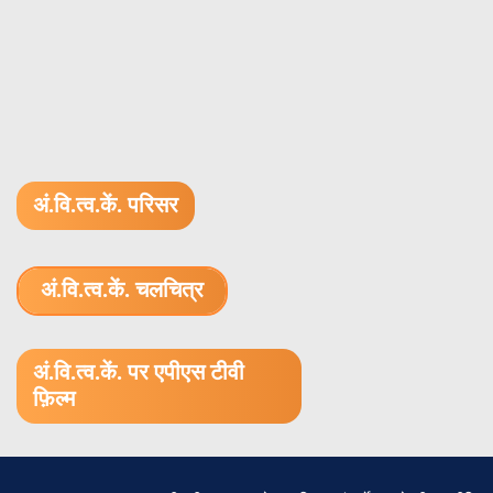
Mysore – 570 005,
50311
MS
Dr. N.L. Singh, Deptt. Of
Study o
Physics, Faculty of Science,
effect 
MS University of Baroda,
nanoco
अं.वि.त्व.कें. परिसर
Vadodara – 390 002
antibac
अं.वि.त्व.कें. चलचित्र
1.52 GB (.mov)
अं.वि.त्व.कें. पर एपीएस टीवी
फ़िल्म
50312
MS
Dr. C. Sekar, Deptt. Of
Effect 
Bioelectronics &
oxide 
Biosensors, Alagappa
nanostr