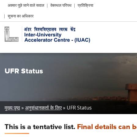
Header
अक्सर पूछे जाने वाले सवाल
वेबस्थल परिपथ
प्रतिक्रिया
Left
सूचना का अधिकार
menu
UFR Status
Breadcrumb
मुख्य पृष्ठ
अनुसंधानकर्ता के लिए
UFR Status
This is a tentative list.
Final details can