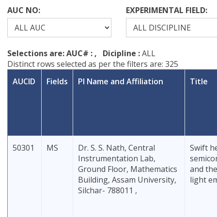
AUC NO:
EXPERIMENTAL FIELD:
Selections are: AUC# :
, Dicipline :
ALL
Distinct rows selected as per the filters are: 325
AUCID
Fields
PI Name and Affiliation
Title
50301
MS
Dr. S. S. Nath, Central
Swift h
Instrumentation Lab,
semico
Ground Floor, Mathematics
and the
Building, Assam University,
light e
Silchar- 788011 ,