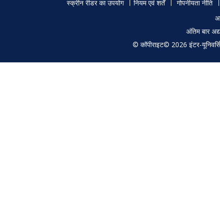
Footer
University, Karaikudi – 630
applica
स्क्रीन रीडर का उपयोग
नियम एवं शर्तें
गोपनीयता नीति
003
menu
आ
अंतिम बार अ
© कॉपीराइट© 2026 इंटर-यूनिवर्सिटी
50313
MS
Dr. Atul Khanna, Deptt. Of
Studies
Physics, Guru Nanak Dev
crystal
University, Amritsar – 143
thin fil
005
51302
MS
Dr. T. Subba Rao,
Heavy I
Department of Physics, Sri
Semico
Krishnadevaraya University,
Thin F
Anantpur (AP) 515055