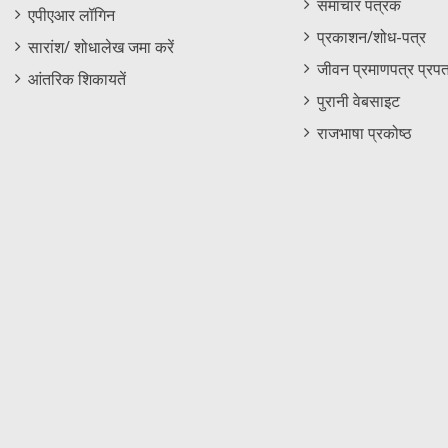
समाचार पत्रक
एपीएआर लॉगिन
University, Chennai
heavy i
प्रकाशन/शोध-पत्र
phosph
सारांश/ शोधालेख जमा करें
and it
जीवन प्रमाणपत्र प्रपत
आंतरिक शिकायतें
पुरानी वेबसाइट
राजभाषा प्रकोष्ठ
50309
MS
Prof. Devendra Mohan,
Ion bea
Deptt. Of Applied Physics,
sensiti
Guru Jambheshwar Univ. of
Science & Technology,
Hissar -125001,
50310
MS
Dr. Krishnveni S., Deptt. Of
Irradia
Studies in Physics,
electro
University of Mysore,
devices