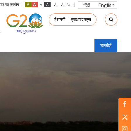
रीडर का उपयोग
हिंदी
English
in
ईआरपी
एचआरएमएस
nu
डैशबोर्ड