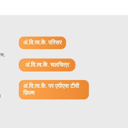
अं.वि.त्व.कें. परिसर
ास,
अं.वि.त्व.कें. चलचित्र
1.52 GB (.mov)
अं.वि.त्व.कें. पर एपीएस टीवी
फ़िल्म
1