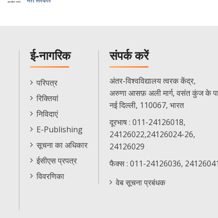
ई-नागरिक
संपर्क करें
E-
अंतर-विश्वविद्यालय त्वरक केंद्र,
परिपत्र
Citizen
अरुणा आसफ़ अली मार्ग, वसंत कुंज के प
रिक्तियां
Menu
नई दिल्ली, 110067, भारत
निविदाएं
दूरभाष : 011-24126018,
E-Publishing
24126022,24126024-26,
सूचना का अधिकार
24126029
ईसीएस प्रपत्र
फैक्स : 011-24126036, 2412604
विवरणिका
वेब सूचना प्रबंधक