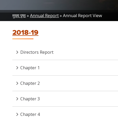
Breadcrumb
मुख्य पृष्ठ
Annual Report
Annual Report View
2018-19
Directors Report
Chapter 1
Chapter 2
Chapter 3
Chapter 4