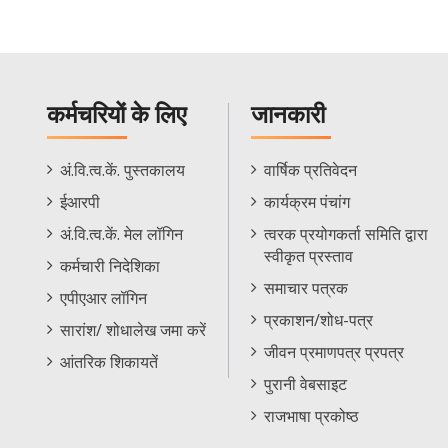
कर्मचरियों के लिए
जानकारी
Staff
Informations
अं.वि.त्व.कें. पुस्तकालय
वार्षिक प्रतिवेदन
Footer
Menu
ईआरपी
कार्यक्रम पंचांग
Menu
अं.वि.त्व.कें. मेल लॉगिन
त्वरक प्रयोगकर्ता समिति द्वारा
स्वीकृत प्रस्ताव
कर्मचारी निदेशिका
समाचार पत्रक
एपीएआर लॉगिन
प्रकाशन/शोध-पत्र
सारांश/ शोधालेख जमा करें
जीवन प्रमाणपत्र प्रपत्र
आंतरिक शिकायतें
पुरानी वेबसाइट
राजभाषा प्रकोष्ठ