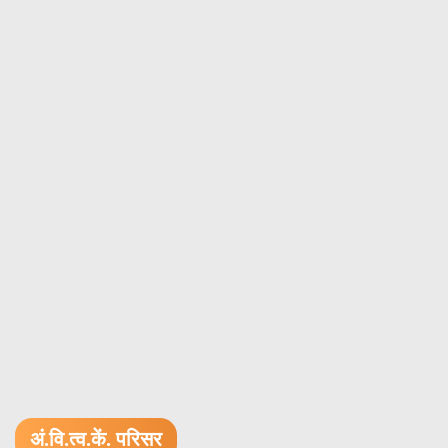
अं.वि.त्व.कें. परिसर