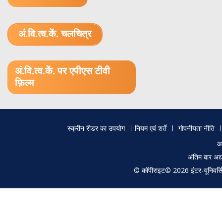
अं.वि.त्व.कें. चलचित्र
1.52 GB (.mov)
अं.वि.त्व.कें. पर एपीएस टीवी
फ़िल्म
Footer
स्क्रीन रीडर का उपयोग
नियम एवं शर्तें
गोपनीयता नीति
menu
आ
अंतिम बार अ
© कॉपीराइट© 2026 इंटर-यूनिवर्सिटी