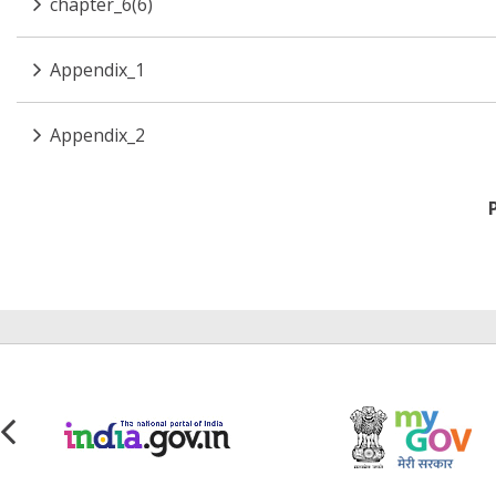
chapter_6(6)
Appendix_1
Appendix_2
Pagination