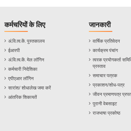
कर्मचरियों के लिए
जानकारी
Staff
Informations
अं.वि.त्व.कें. पुस्तकालय
वार्षिक प्रतिवेदन
Footer
Menu
ईआरपी
कार्यक्रम पंचांग
Menu
अं.वि.त्व.कें. मेल लॉगिन
त्वरक प्रयोगकर्ता समिति
प्रस्ताव
कर्मचारी निदेशिका
समाचार पत्रक
एपीएआर लॉगिन
प्रकाशन/शोध-पत्र
सारांश/ शोधालेख जमा करें
जीवन प्रमाणपत्र प्रपत
आंतरिक शिकायतें
पुरानी वेबसाइट
राजभाषा प्रकोष्ठ