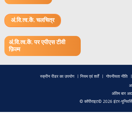
अं.वि.त्व.कें. चलचित्र
1.52 GB (.mov)
अं.वि.त्व.कें. पर एपीएस टीवी
फ़िल्म
Footer
स्क्रीन रीडर का उपयोग
नियम एवं शर्तें
गोपनीयता नीति
menu
आ
अंतिम बार अ
© कॉपीराइट© 2026 इंटर-यूनिवर्सिटी