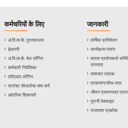
कर्मचरियों के लिए
जानकारी
Staff
Informations
अं.वि.त्व.कें. पुस्तकालय
वार्षिक प्रतिवेदन
Footer
Menu
ईआरपी
कार्यक्रम पंचांग
Menu
अं.वि.त्व.कें. मेल लॉगिन
त्वरक प्रयोगकर्ता समिति
प्रस्ताव
कर्मचारी निदेशिका
समाचार पत्रक
एपीएआर लॉगिन
प्रकाशन/शोध-पत्र
सारांश/ शोधालेख जमा करें
जीवन प्रमाणपत्र प्रपत
आंतरिक शिकायतें
पुरानी वेबसाइट
राजभाषा प्रकोष्ठ