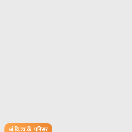
अं.वि.त्व.कें. परिसर