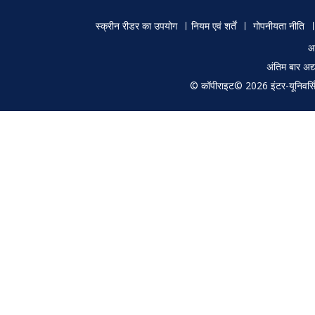
Footer
स्क्रीन रीडर का उपयोग
नियम एवं शर्तें
गोपनीयता नीति
menu
आ
अंतिम बार अ
© कॉपीराइट© 2026 इंटर-यूनिवर्सिटी