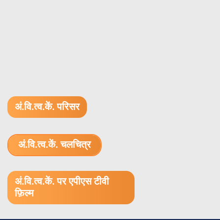
अं.वि.त्व.कें. परिसर
अं.वि.त्व.कें. चलचित्र
1.52 GB (.mov)
अं.वि.त्व.कें. पर एपीएस टीवी
फ़िल्म