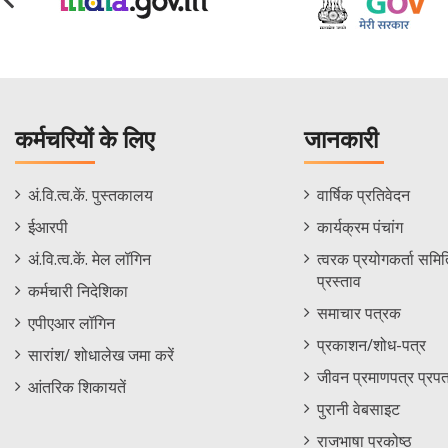
कर्मचरियों के लिए
जानकारी
Staff
Informations
अं.वि.त्व.कें. पुस्तकालय
वार्षिक प्रतिवेदन
Footer
Menu
ईआरपी
कार्यक्रम पंचांग
Menu
अं.वि.त्व.कें. मेल लॉगिन
त्वरक प्रयोगकर्ता समिति
प्रस्ताव
कर्मचारी निदेशिका
समाचार पत्रक
एपीएआर लॉगिन
प्रकाशन/शोध-पत्र
सारांश/ शोधालेख जमा करें
जीवन प्रमाणपत्र प्रपत
आंतरिक शिकायतें
पुरानी वेबसाइट
राजभाषा प्रकोष्ठ