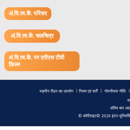
अं.वि.त्व.कें. परिसर
अं.वि.त्व.कें. चलचित्र
1.52 GB (.mov)
अं.वि.त्व.कें. पर एपीएस टीवी
फ़िल्म
Footer
स्क्रीन रीडर का उपयोग
नियम एवं शर्तें
गोपनीयता नीति
menu
आ
अंतिम बार अ
© कॉपीराइट© 2026 इंटर-यूनिवर्सिटी