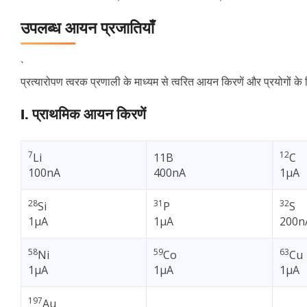
उपलब्ध आयन प्रजातियाँ
`
प्रत्यारोपण त्वरक प्रणाली के माध्यम से त्वरित आयन किरणें और प्रयोगों के 
I. प्राथमिक आयन किरणें
7
12
Li
11B
C
100nA
400nA
1µA
28
31
32
Si
P
S
1µA
1µA
200n
58
59
63
Ni
Co
Cu
1µA
1µA
1µA
197
Au