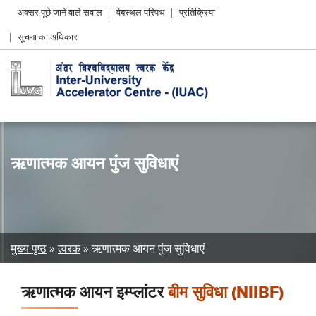
Header
अक्सर पूछे जाने वाले सवाल
वेबस्थल परिपथ
प्रतिक्रिया
Left
सूचना का अधिकार
menu
ऋणात्मक आयन पुंज सुविधाएं
Breadcrumb
मुख्य पृष्ठ
त्वरक
ऋणात्मक आयन पुंज सुविधाएं
ऋणात्मक आयन इम्प्लांटर
बीम सुविधा (NIIBF)