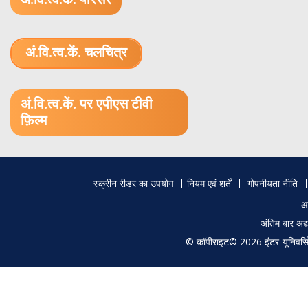
अं.वि.त्व.कें. परिसर
अं.वि.त्व.कें. चलचित्र
1.52 GB (.mov)
अं.वि.त्व.कें. पर एपीएस टीवी
फ़िल्म
Footer
स्क्रीन रीडर का उपयोग
नियम एवं शर्तें
गोपनीयता नीति
menu
आ
अंतिम बार अ
© कॉपीराइट© 2026 इंटर-यूनिवर्सिटी