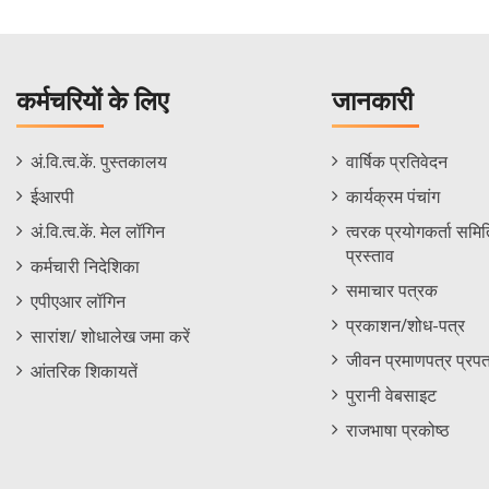
कर्मचरियों के लिए
जानकारी
Staff
Informations
अं.वि.त्व.कें. पुस्तकालय
वार्षिक प्रतिवेदन
Footer
Menu
ईआरपी
कार्यक्रम पंचांग
Menu
अं.वि.त्व.कें. मेल लॉगिन
त्वरक प्रयोगकर्ता समिति
प्रस्ताव
कर्मचारी निदेशिका
समाचार पत्रक
एपीएआर लॉगिन
प्रकाशन/शोध-पत्र
सारांश/ शोधालेख जमा करें
जीवन प्रमाणपत्र प्रपत
आंतरिक शिकायतें
पुरानी वेबसाइट
राजभाषा प्रकोष्ठ