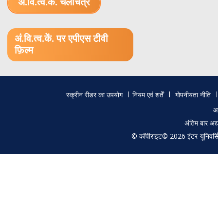
अं.वि.त्व.कें. चलचित्र
1.52 GB (.mov)
अं.वि.त्व.कें. पर एपीएस टीवी
फ़िल्म
Footer
स्क्रीन रीडर का उपयोग
नियम एवं शर्तें
गोपनीयता नीति
menu
आ
अंतिम बार अ
© कॉपीराइट© 2026 इंटर-यूनिवर्सिटी