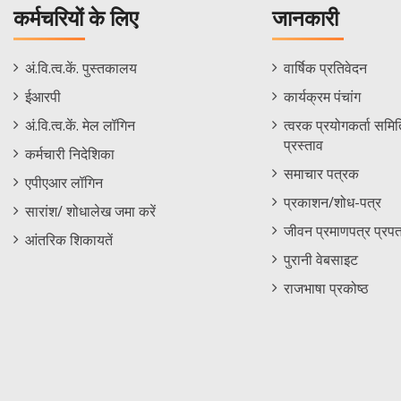
कर्मचरियों के लिए
जानकारी
Staff
Informations
अं.वि.त्व.कें. पुस्तकालय
वार्षिक प्रतिवेदन
Footer
Menu
ईआरपी
कार्यक्रम पंचांग
Menu
अं.वि.त्व.कें. मेल लॉगिन
त्वरक प्रयोगकर्ता समिति
प्रस्ताव
कर्मचारी निदेशिका
समाचार पत्रक
एपीएआर लॉगिन
प्रकाशन/शोध-पत्र
सारांश/ शोधालेख जमा करें
जीवन प्रमाणपत्र प्रपत
आंतरिक शिकायतें
पुरानी वेबसाइट
राजभाषा प्रकोष्ठ