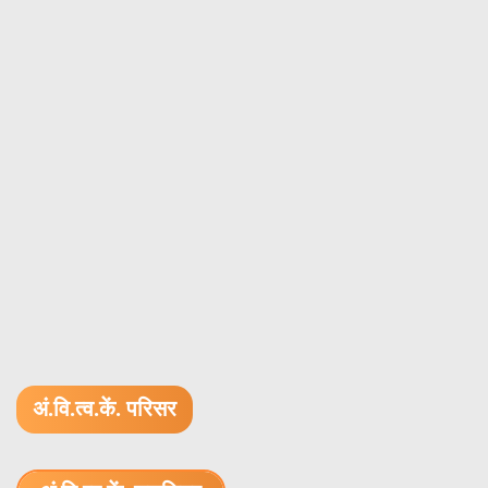
अं.वि.त्व.कें. परिसर