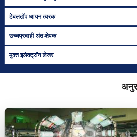
टेबलटॉप आयन त्वरक
उच्चप्रवाही अंतःक्षेपक
मुक्त इलेक्ट्रॉन लेजर
अनुसं