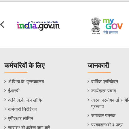
कर्मचरियों के लिए
जानकारी
Staff
Informations
अं.वि.त्व.कें. पुस्तकालय
वार्षिक प्रतिवेदन
Footer
Menu
ईआरपी
कार्यक्रम पंचांग
Menu
अं.वि.त्व.कें. मेल लॉगिन
त्वरक प्रयोगकर्ता समिति
प्रस्ताव
कर्मचारी निदेशिका
समाचार पत्रक
एपीएआर लॉगिन
प्रकाशन/शोध-पत्र
सारांश/ शोधालेख जमा करें