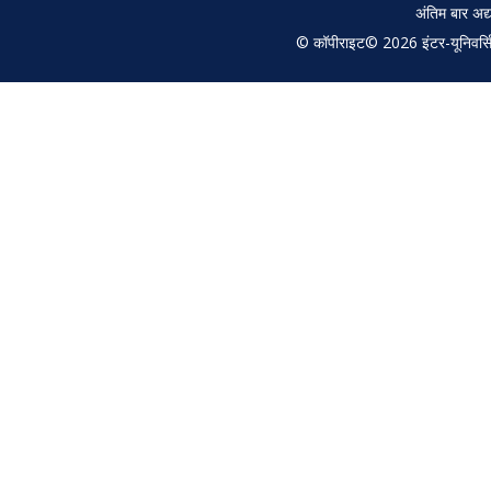
अंतिम बार अ
© कॉपीराइट© 2026 इंटर-यूनिवर्सिटी