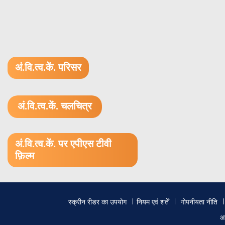
अं.वि.त्व.कें. परिसर
अं.वि.त्व.कें. चलचित्र
1.52 GB (.mov)
अं.वि.त्व.कें. पर एपीएस टीवी
फ़िल्म
Footer
स्क्रीन रीडर का उपयोग
नियम एवं शर्तें
गोपनीयता नीति
menu
आ